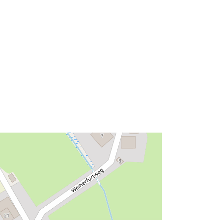
Typ:
Polygon
Zasób:
http://data.europa.eu/eli/reg/2009/97
6
http://data.europa.eu/88u/dataset/55
a21825-d4e8-4d58-bdba-
603da6b6b75a