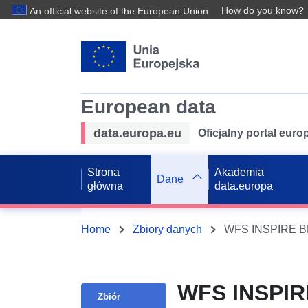
How do you know?
An official website of the European Union
European data
data.europa.eu
Oficjalny portal eur
Strona
Akademia
Dane
główna
data.europa
Home
Zbiory danych
WFS INSPIRE BPL
WFS INSPIRE
Zbiór