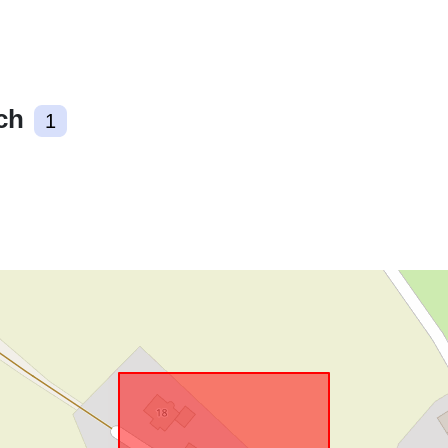
Zgodne z:
ch
1
uriRef: