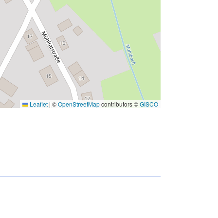
Leaflet
|
©
OpenStreetMap
contributors ©
GISCO