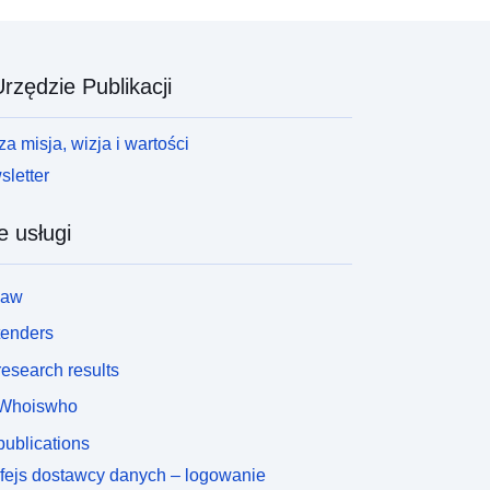
rzędzie Publikacji
a misja, wizja i wartości
letter
e usługi
law
tenders
esearch results
Whoiswho
ublications
rfejs dostawcy danych – logowanie