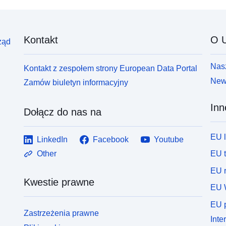
Kontakt
O U
ząd
Nasz
Kontakt z zespołem strony European Data Portal
News
Zamów biuletyn informacyjny
Inn
Dołącz do nas na
EU 
LinkedIn
Facebook
Youtube
EU 
Other
EU r
Kwestie prawne
EU 
EU p
Zastrzeżenia prawne
Inte