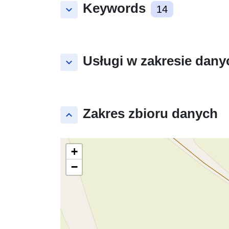
Keywords
keyboard_arrow_down
14
Usługi w zakresie dany
keyboard_arrow_down
Zakres zbioru danych
keyboard_arrow_up
+
−