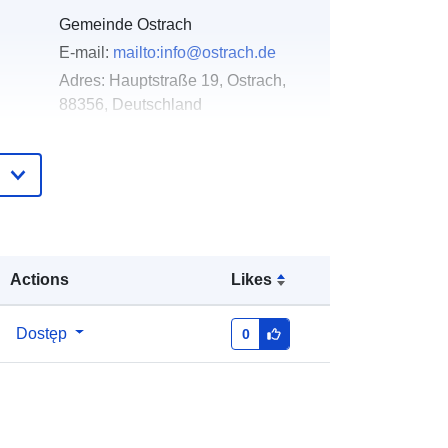
Gemeinde Ostrach
E-mail:
mailto:info@ostrach.de
Adres:
Hauptstraße 19, Ostrach,
88356, Deutschland
URL:
http://www.ostrach.de
gu:
Dodany do data.europa.eu:
20
January 2026
Zaktualizowano dane.europa.eu:
04
August 2026
Actions
Likes
:
Współrzędne:
[ [ 9.4249577,
Dostęp
0
47.9828241 ], [ 9.426083,
47.9828241 ], [ 9.426083,
47.9821255 ], [ 9.4249577,
47.9821255 ], [ 9.4249577,
47.9828241 ] ]