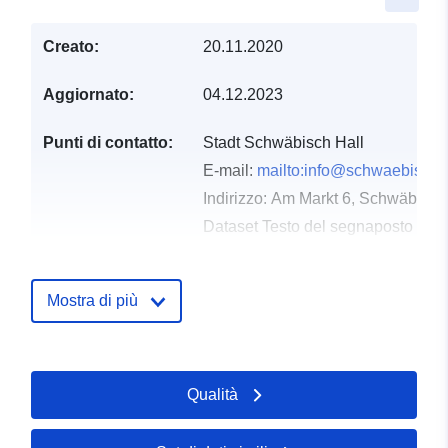
Creato:
20.11.2020
Aggiornato:
04.12.2023
Punti di contatto:
Stadt Schwäbisch Hall
E-mail:
mailto:info@schwaebischh
Indirizzo:
Am Markt 6, Schwäbisch 
Dataset Testo del segnaposto del 
http://www.schwaebischhall.de
Mostra di più
Registro del
Aggiunta a data.europa.eu:
20
catalogo:
January 2026
Aggiornato su data.europa.eu:
04 August 2026
Qualità
Spaziale:
Coordinate:
[ [ 9.7223279,