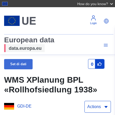
How do you know?
Login
European data
data.europa.eu
0
Set di dati
WMS XPlanung BPL
«Rollhofsiedlung 1938»
GDI-DE
Actions