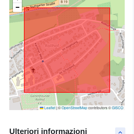
−
Leaflet
|
©
OpenStreetMap
contributors ©
GISCO
Ulteriori informazioni
keyboard_arrow_up