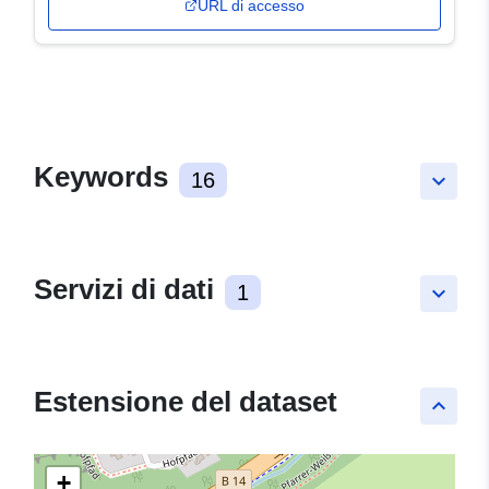
URL di accesso
Keywords
16
keyboard_arrow_down
Servizi di dati
1
keyboard_arrow_down
Estensione del dataset
keyboard_arrow_up
+