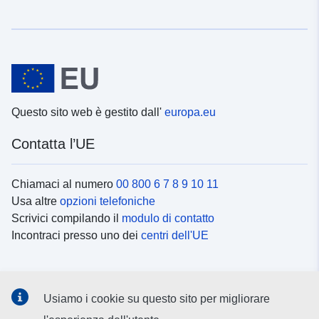
Questo sito web è gestito dall'
europa.eu
Contatta l’UE
Chiamaci al numero
00 800 6 7 8 9 10 11
Usa altre
opzioni telefoniche
Scrivici compilando il
modulo di contatto
Incontraci presso uno dei
centri dell'UE
Social media
Usiamo i cookie su questo sito per migliorare
Cerca i
canali social