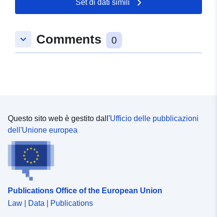
Set di dati simili
49.1099309 ], [ 9.7284552,
49.1099309 ], [ 9.7284552,
49.1059618 ], [ 9.7223279,
Comments
keyboard_arrow_down
49.1059618 ], [ 9.7223279,
0
49.1099309 ] ]
Tipo:
Polygon
Conforme a:
Risorsa:
http://data.europa.eu/eli/reg/2009/
Questo sito web è gestito dall'
Ufficio delle pubblicazioni
uriRef:
http://data.europa.eu/88u/dataset
dell'Unione europea
07c3-47a8-8688-366d0e3484c6
Publications Office of the European Union
Law | Data | Publications