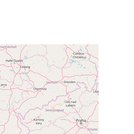
aa530b2f791c