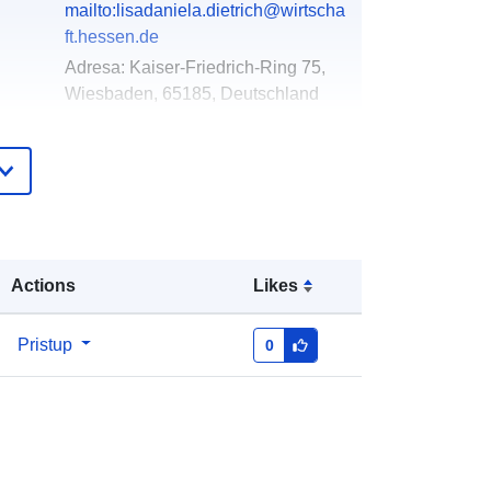
mailto:lisadaniela.dietrich@wirtscha
ft.hessen.de
Adresa:
Kaiser-Friedrich-Ring 75,
Wiesbaden, 65185, Deutschland
URL:
http://www.mapbender.org
Dodano u data.europa.eu:
07 March 2026
Ažurirano na temelju podataka.europa.eu:
04 August 2026
Actions
Likes
Koordinate:
[ [ 7.7299, 51.658572 ], [
10.24904, 51.658572 ], [ 10.24904,
Pristup
0
49.389029 ], [ 7.7299, 49.389029 ], [
7.7299, 51.658572 ] ]
Tip:
Polygon
http://data.europa.eu/88u/dataset/55
c46bfb-6182-5a99-7772-