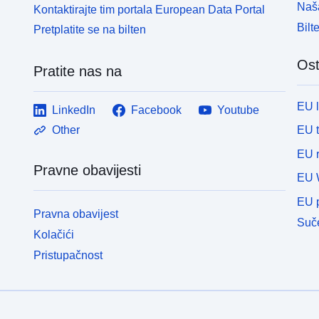
Naša
Kontaktirajte tim portala European Data Portal
Bilt
Pretplatite se na bilten
Ost
Pratite nas na
EU 
LinkedIn
Facebook
Youtube
EU 
Other
EU r
Pravne obavijesti
EU 
EU p
Pravna obavijest
Suče
Kolačići
Pristupačnost