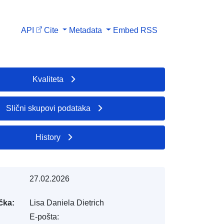
API
Cite
Metadata
Embed
RSS
Kvaliteta
Slični skupovi podataka
History
27.02.2026
čka:
Lisa Daniela Dietrich
E-pošta: