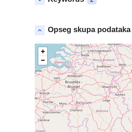
keyboard_arrow_down
Opseg skupa podataka
keyboard_arrow_up
+
−