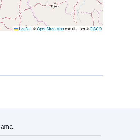
Leaflet
|
©
OpenStreetMap
contributors ©
GISCO
nama