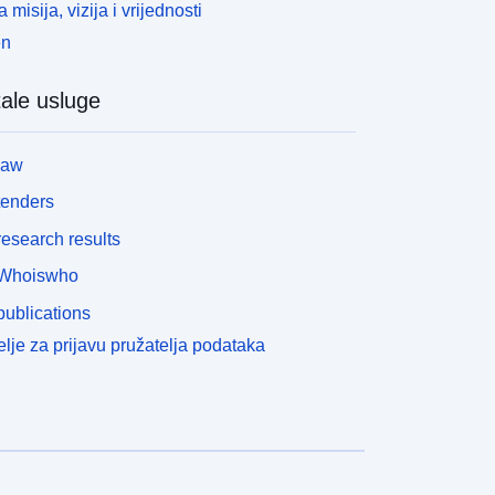
 misija, vizija i vrijednosti
en
ale usluge
law
tenders
esearch results
Whoiswho
ublications
lje za prijavu pružatelja podataka