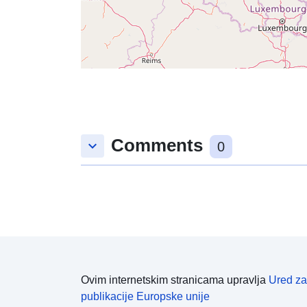
Comments
keyboard_arrow_down
0
Ovim internetskim stranicama upravlja
Ured za
publikacije Europske unije