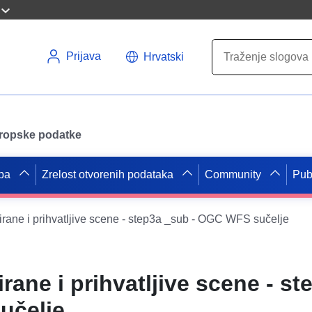
Prijava
Hrvatski
uropske podatke
pa
Zrelost otvorenih podataka
Community
Pub
rane i prihvatljive scene - step3a _sub - OGC WFS sučelje
rane i prihvatljive scene - s
učelje