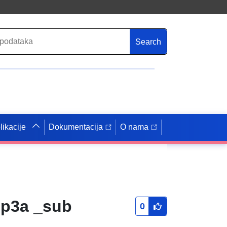
Search
likacije
Dokumentacija
O nama
tep3a _sub
0