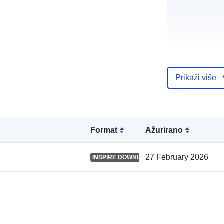
Prikaži više
Kataloški
registar:
Formаt
Ažurirano
Prostorno:
27 February 2026
INSPIRE DOWNLOAD SERVICE
uriRef: