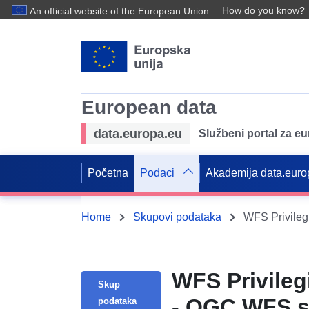
How do you know?
An official website of the European Union
European data
data.europa.eu
Službeni portal za e
Početna
Podaci
Akademija data.euro
Home
Skupovi podataka
WFS Privilegi
WFS Privilegi
Skup
- OGC WFS s
podataka