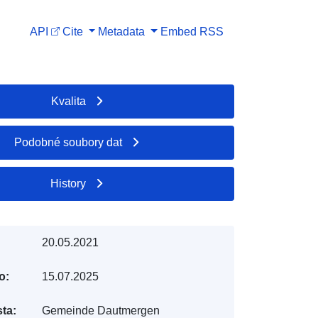
API
Cite
Metadata
Embed
RSS
Kvalita
Podobné soubory dat
History
20.05.2021
o:
15.07.2025
ta:
Gemeinde Dautmergen