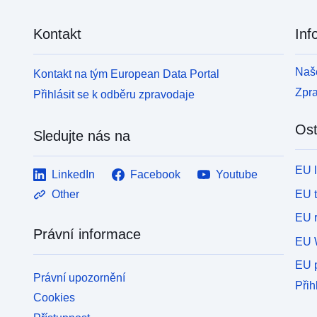
Kontakt
Inf
Naše
Kontakt na tým European Data Portal
Zpr
Přihlásit se k odběru zpravodaje
Ost
Sledujte nás na
EU 
LinkedIn
Facebook
Youtube
EU 
Other
EU r
Právní informace
EU 
EU p
Právní upozornění
Přih
Cookies