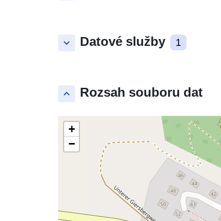
Datové služby
keyboard_arrow_down
1
Rozsah souboru dat
keyboard_arrow_up
+
−