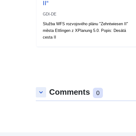
II“
GDI-DE
Služba WFS rozvojového plánu "Zehntwiesen II"
města Ettlingen z XPlanung 5.0. Popis: Desátá
cesta II
Comments
keyboard_arrow_down
0