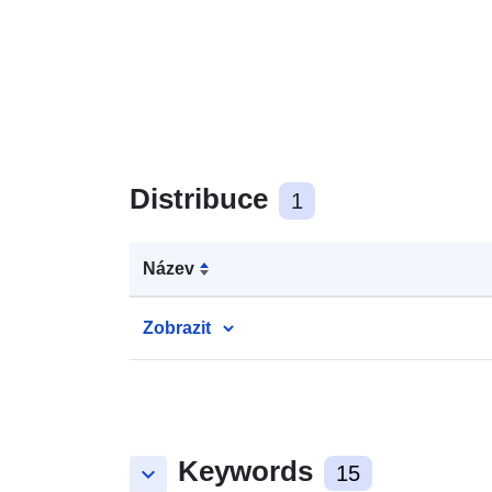
Distribuce
1
Název
Zobrazit
Keywords
keyboard_arrow_down
15