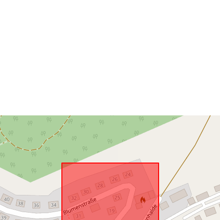
Je v souladu 
uriRef: