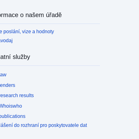
ormace o našem úřadě
 poslání, vize a hodnoty
avodaj
atní služby
law
tenders
esearch results
Whoiswho
ublications
lášení do rozhraní pro poskytovatele dat