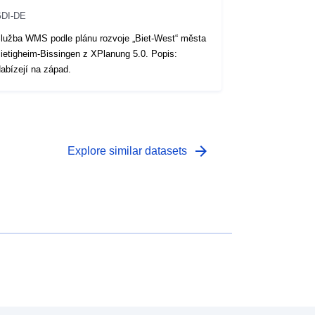
DI-DE
lužba WMS podle plánu rozvoje „Biet-West“ města
ietigheim-Bissingen z XPlanung 5.0. Popis:
abízejí na západ.
arrow_forward
Explore similar datasets