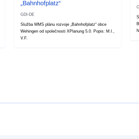
„Bahnhofplatz“
G
GDI-DE
S
B
Služba WMS plánu rozvoje „Bahnhofplatz“ obce
N
Wehingen od společnosti XPlanung 5.0. Popis: M.I.,
V.F.