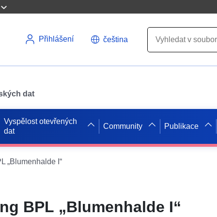
Přihlášení
čeština
pských dat
Vyspělost otevřených
Community
Publikace
dat
 „Blumenhalde I“
g BPL „Blumenhalde I“