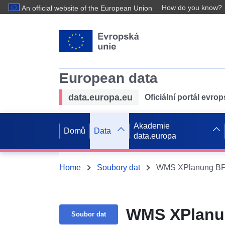
How do you know?
An official website of the European Union
European data
data.europa.eu
Oficiální portál evro
Akademie
Domů
Data
data.europa
Home
Soubory dat
WMS XPlanung BPL
WMS XPlanun
Soubor dat