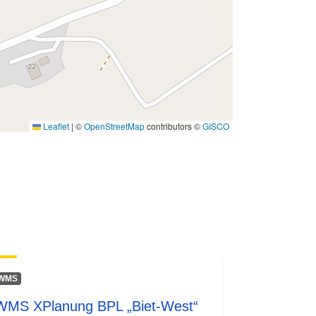
Leaflet
|
©
OpenStreetMap
contributors ©
GISCO
WMS
WMS XPlanung BPL „Biet-West“