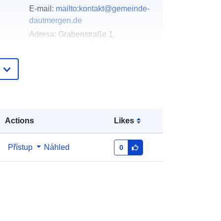
E-mail:
mailto:kontakt@gemeinde-
dautmergen.de
Adresa:
Grabenstraße 1,
Dautmergen, 72356, Deutschland
Adresa URL:
http://www.gemeinde-
dautmergen.de
Přidáno do data.europa.eu:
21
February 2026
Actions
Likes
Aktualizace údajů.europa.eu:
04
August 2026
Přístup
Náhled
0
Souřadnice:
[ [ 8.7411442,
48.2456713 ], [ 8.7432602,
48.2456713 ], [ 8.7432602,
48.24419 ], [ 8.7411442, 48.24419 ],
[ 8.7411442, 48.2456713 ] ]