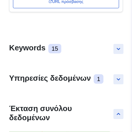
URL πρόσβασης
Keywords
15
keyboard_arrow_down
Υπηρεσίες δεδομένων
1
keyboard_arrow_down
Έκταση συνόλου
keyboard_arrow_up
δεδομένων