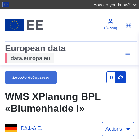
How do you know?
Σύνδεση
European data
data.europa.eu
0
Σύνολο δεδομένων
WMS XPlanung BPL
«Blumenhalde I»
Γ.Δ.Ι.-Δ.Ε.
Actions