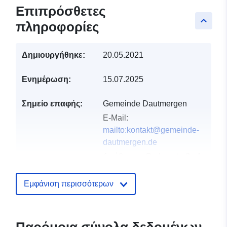
Επιπρόσθετες
keyboard_arrow_up
πληροφορίες
Δημιουργήθηκε:
20.05.2021
Ενημέρωση:
15.07.2025
Σημείο επαφής:
Gemeinde Dautmergen
E-Mail:
mailto:kontakt@gemeinde-
dautmergen.de
Διεύθυνση:
Grabenstraße 1,
Dautmergen, 72356,
Deutschland
Εμφάνιση περισσότερων
Διεύθυνση URL:
http://www.gemeinde-
dautmergen.de