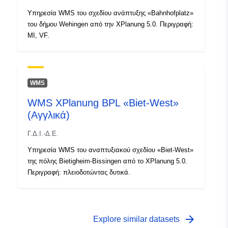
2f2d-4fd2-af97-e6dd430fbedf
Υπηρεσία WMS του σχεδίου ανάπτυξης «Bahnhofplatz»
του δήμου Wehingen από την XPlanung 5.0. Περιγραφή:
MI, VF.
WMS
WMS XPlanung BPL «Biet-West»
(Αγγλικά)
Γ.Δ.Ι.-Δ.Ε.
Υπηρεσία WMS του αναπτυξιακού σχεδίου «Biet-West»
της πόλης Bietigheim-Bissingen από το XPlanung 5.0.
Περιγραφή: πλειοδοτώντας δυτικά.
arrow_forward
Explore similar datasets