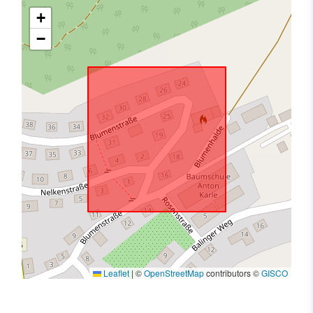
+
−
Leaflet
|
©
OpenStreetMap
contributors ©
GISCO