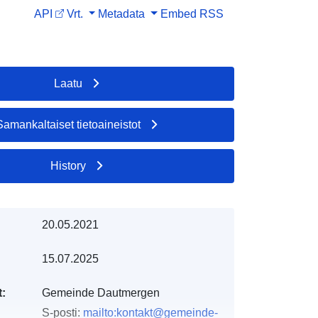
API
Vrt.
Metadata
Embed
RSS
Laatu
Samankaltaiset tietoaineistot
History
20.05.2021
15.07.2025
t:
Gemeinde Dautmergen
S-posti:
mailto:kontakt@gemeinde-