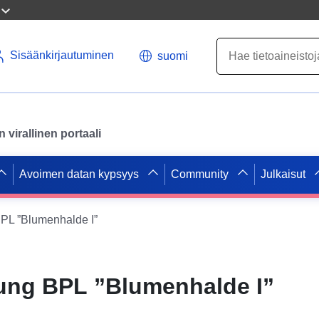
Sisäänkirjautuminen
suomi
virallinen portaali
Avoimen datan kypsyys
Community
Julkaisut
L ”Blumenhalde I”
ng BPL ”Blumenhalde I”