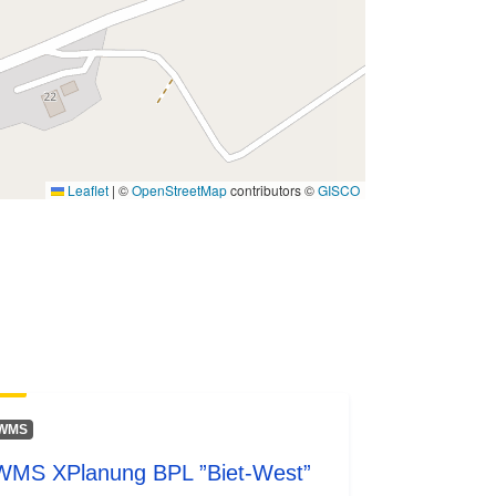
Leaflet
|
©
OpenStreetMap
contributors ©
GISCO
WMS
WMS XPlanung BPL ”Biet-West”