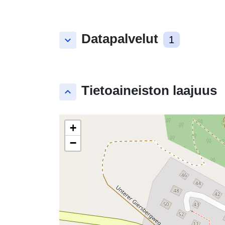
Datapalvelut
keyboard_arrow_down
1
Tietoaineiston laajuus
keyboard_arrow_up
+
−