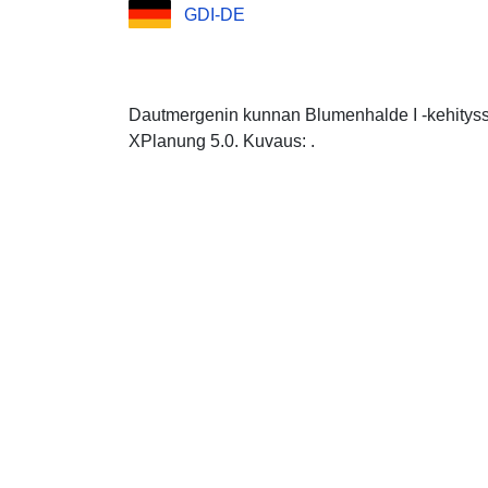
GDI-DE
Dautmergenin kunnan Blumenhalde I -kehitys
XPlanung 5.0. Kuvaus: .