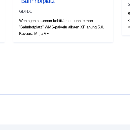
”Bahnhofplatz”
G
GDI-DE
B
k
Wehingenin kunnan kehittämissuunnitelman
5
”Bahnhofplatz” WMS-palvelu alkaen XPlanung 5.0.
Kuvaus: MI ja VF.