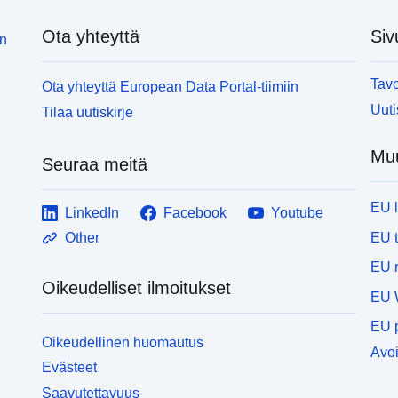
Ota yhteyttä
Siv
in
Tavo
Ota yhteyttä European Data Portal-tiimiin
Uuti
Tilaa uutiskirje
Muu
Seuraa meitä
EU 
LinkedIn
Facebook
Youtube
EU 
Other
EU r
Oikeudelliset ilmoitukset
EU 
EU p
Oikeudellinen huomautus
Avoi
Evästeet
Saavutettavuus