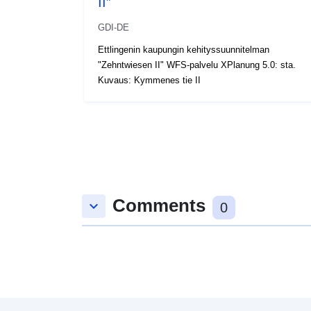
II”
GDI-DE
Ettlingenin kaupungin kehityssuunnitelman
"Zehntwiesen II" WFS-palvelu XPlanung 5.0: sta.
Kuvaus: Kymmenes tie II
Comments
keyboard_arrow_down
0