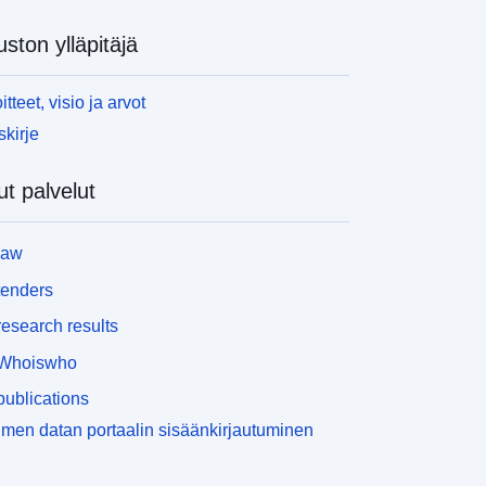
uston ylläpitäjä
itteet, visio ja arvot
skirje
t palvelut
law
tenders
esearch results
Whoiswho
ublications
men datan portaalin sisäänkirjautuminen