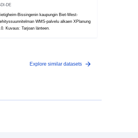
DI-DE
ietigheim-Bissingenin kaupungin Biet-West-
ehityssuunnitelman WMS-palvelu alkaen XPlanung
.0. Kuvaus: Tarjoan länteen.
arrow_forward
Explore similar datasets