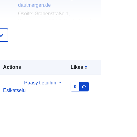
dautmergen.de
Osoite:
Grabenstraße 1,
Dautmergen, 72356, Deutschland
URL-osoite:
http://www.gemeinde-
dautmergen.de
eloa
Lisätty dataan.europa.eu:
21
teri:
February 2026
Actions
Likes
Päivitetty data.europa.eu:
04 August
2026
Pääsy tietoihin
0
Esikatselu
Koordinaatit:
[ [ 8.7411442,
48.2456713 ], [ 8.7432602,
48.2456713 ], [ 8.7432602,
48.24419 ], [ 8.7411442, 48.24419 ],
[ 8.7411442, 48.2456713 ] ]
Tyyppi:
Polygon