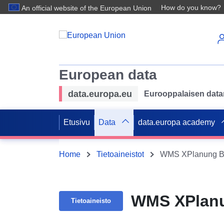
How do you know?
An official website of the European Union
European data
data.europa.eu
Eurooppalaisen datan 
Etusivu
Data
data.europa academy
Home
Tietoaineistot
WMS XPlanung BP
WMS XPlanu
Tietoaineisto