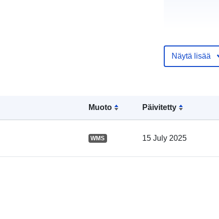
Näytä lisää
Luetteloluett
koskeva rekis
Muoto
Päivitetty
15 July 2025
WMS
Alueellinen: