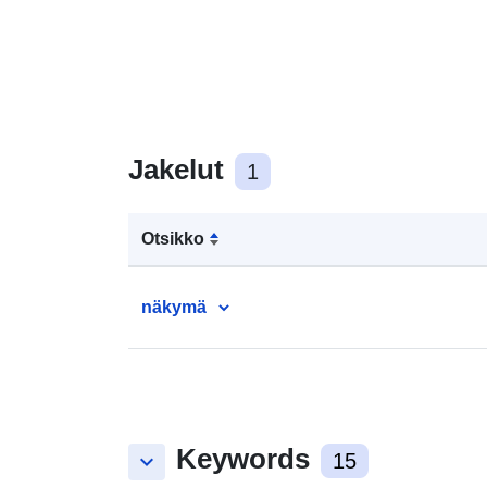
Jakelut
1
Otsikko
näkymä
Keywords
keyboard_arrow_down
15