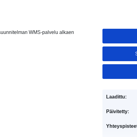
suunnitelman WMS-palvelu alkaen
Laadittu:
Päivitetty:
Yhteyspistee