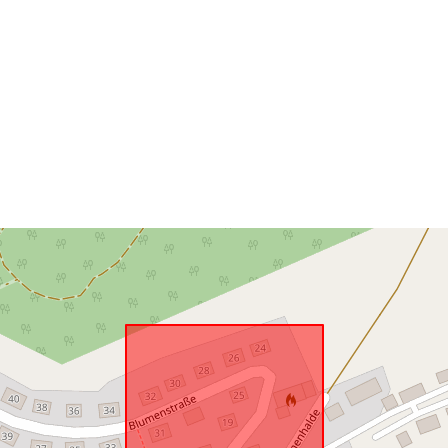
Vastaa:
uriRef: