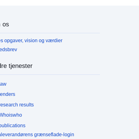
 os
s opgaver, vision og værdier
edsbrev
re tjenester
law
tenders
esearch results
Whoiswho
ublications
leverandørens grænseflade-login