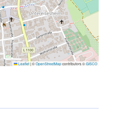
Leaflet
|
©
OpenStreetMap
contributors ©
GISCO