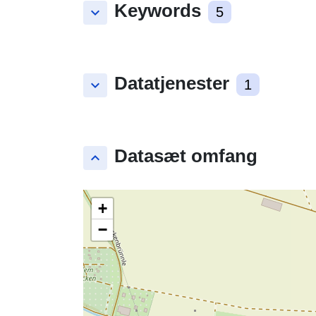
Keywords
keyboard_arrow_down
5
Datatjenester
keyboard_arrow_down
1
Datasæt omfang
keyboard_arrow_up
+
−