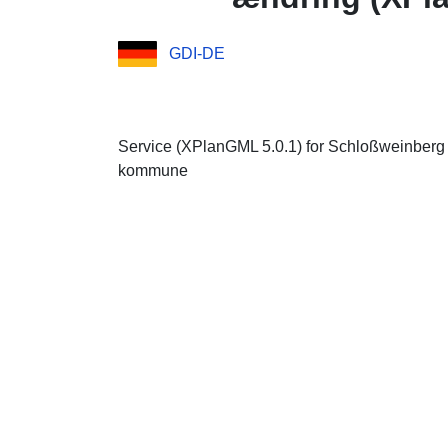
GDI-DE
Service (XPlanGML 5.0.1) for Schloßweinberg I
kommune