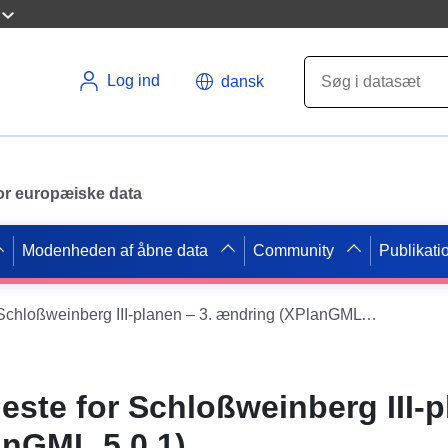
Log ind
dansk
 for europæiske data
Modenheden af åbne data
Community
Publikati
XPlanung-tjeneste for Schloßweinberg III-planen – 3. ændring (XPlanGML 5.0.1)
este for Schloßweinberg III-p
anGML 5.0.1)