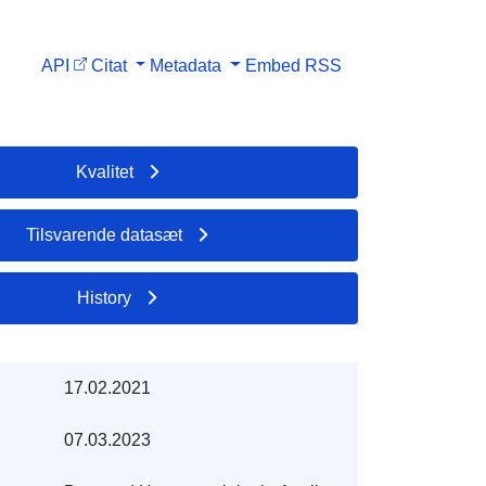
API
Citat
Metadata
Embed
RSS
Kvalitet
Tilsvarende datasæt
History
17.02.2021
07.03.2023