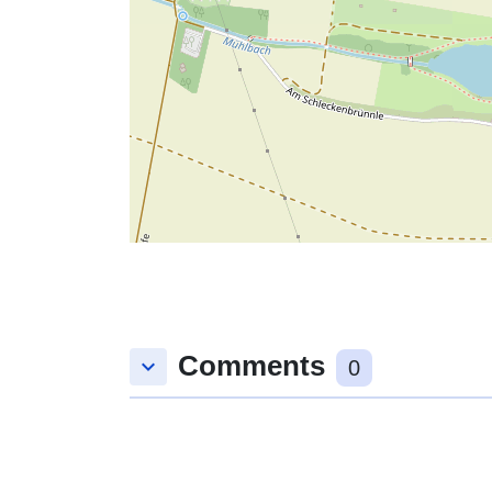
Comments
keyboard_arrow_down
0