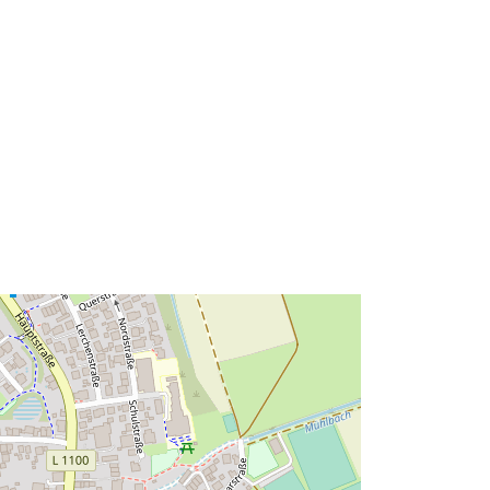
49.2085794 ], [ 9.1919727,
49.2085794 ], [ 9.1919727,
49.2122974 ] ]
Type:
Polygon
http://data.europa.eu/88u/dataset/55
e4c45c-f6a8-40be-bd8f-
018a6be065e4