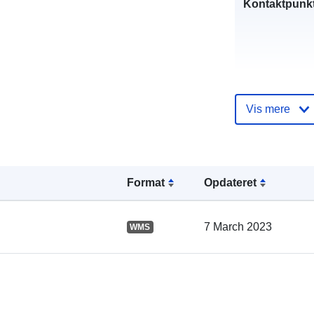
Kontaktpunkt
Vis mere
Format
Opdateret
Fortegnelse 
kataloger:
7 March 2023
WMS
Fysiske: