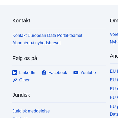
Kontakt
Om
Vore
Kontakt European Data Portal-teamet
Nyh
Abonnér på nyhedsbrevet
And
Følg os på
EU 
LinkedIn
Facebook
Youtube
EU 
Other
EU r
Juridisk
EU 
EU p
Juridisk meddelelse
Data