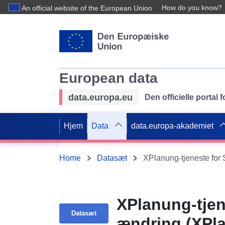
How do you know?
An official website of the European Union
European data
data.europa.eu
Den officielle portal
Hjem
Data
data.europa-akademiet
Home
Datasæt
XPlanung-tjen
Datasæt
ændring (XPl