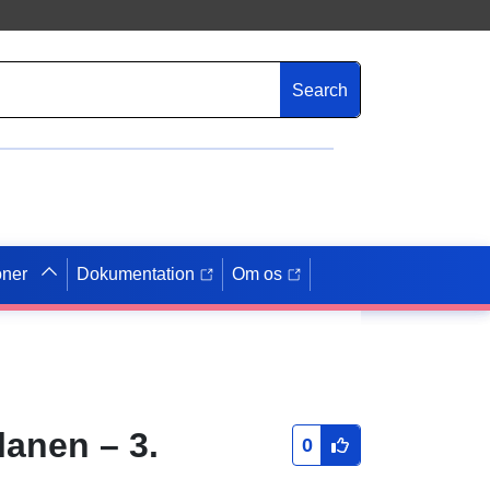
Search
oner
Dokumentation
Om os
lanen – 3.
0