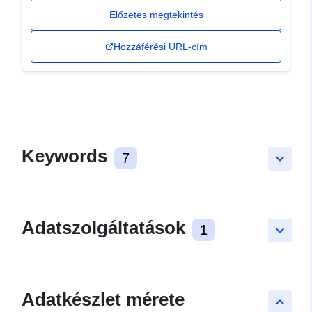
Előzetes megtekintés
Hozzáférési URL-cím
Keywords
7
keyboard_arrow_down
Adatszolgáltatások
1
keyboard_arrow_down
Adatkészlet mérete
keyboard_arrow_up