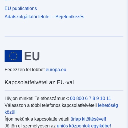
EU publications
Adatszolgáltatói felület – Bejelentkezés
Fedezzen fel többet
europa.eu
Kapcsolatfelvétel az EU-val
Hívjon minket! Telefonszámunk:
00 800 6 7 8 9 10 11
Válasszon a többi telefonos kapcsolatfelvételi
lehetőség
közül!
Írjon nekünk a kapcsolatfelvételi
űrlap kitöltésével!
Jöjjön el személyesen az
uniós központok egyikébe!