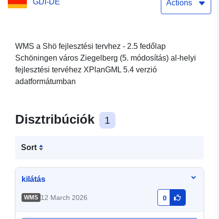
GDI-DE
Ziegelberg (5th
Actions
amendment) of the city of
Schöningen
WMS a Shö fejlesztési tervhez - 2.5 fedőlap
Schöningen város Ziegelberg (5. módosítás) al-helyi
fejlesztési tervéhez XPlanGML 5.4 verzió
adatformátumban
Disztribúciók
1
Sort
kilátás
12 March 2026
WMS
0