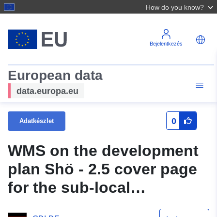
How do you know?
Bejelentkezés
European data
data.europa.eu
0
Adatkészlet
WMS on the development
plan Shö - 2.5 cover page
for the sub-local
development plan