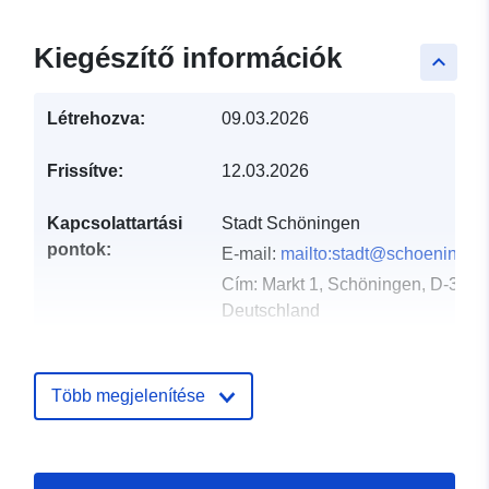
Kiegészítő információk
keyboard_arrow_up
Létrehozva:
09.03.2026
Frissítve:
12.03.2026
Kapcsolattartási
Stadt Schöningen
pontok:
E-mail:
mailto:stadt@schoeningen
Cím:
Markt 1, Schöningen, D-3836
Deutschland
URL:
https://www.schoeningen.de/leben
wohnen/bauleitplanung/bauleitplae
Több megjelenítése
Katalógus-
Hozzáadva a data.europa.eu-hoz:
nyilvántartás:
21 March 2026