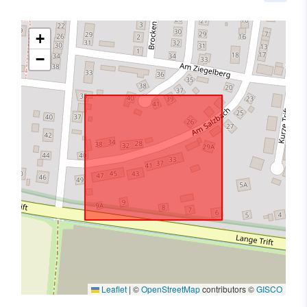
+
−
Leaflet
|
©
OpenStreetMap
contributors ©
GISCO