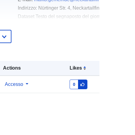
Indirizzo:
Nürtinger Str. 4, Neckartailfingen, 72666, De
Dataset Testo del segnaposto del giorno della risoluz
http://www.neckartailfingen.de
Aggiunta a data.europa.eu:
24
January 2026
Aggiornato su data.europa.eu:
04
August 2026
Actions
Likes
Coordinate:
[ [ 9.2622904,
Accesso
0
48.6115834 ], [ 9.2650206,
48.6115834 ], [ 9.2650206,
48.6096842 ], [ 9.2622904,
48.6096842 ], [ 9.2622904,
48.6115834 ] ]
Tipo:
Polygon