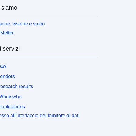
 siamo
ione, visione e valori
letter
i servizi
law
tenders
esearch results
Whoiswho
ublications
sso all'interfaccia del fornitore di dati