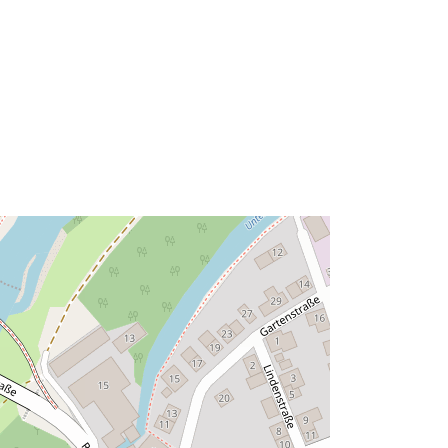
Risorsa:
http://data.europa.eu/eli/reg/2009/97
6
http://data.europa.eu/88u/dataset/55f
37f7f-273f-4159-bf09-e0a61d8470f6