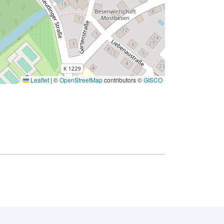
Leaflet
|
©
OpenStreetMap
contributors ©
GISCO