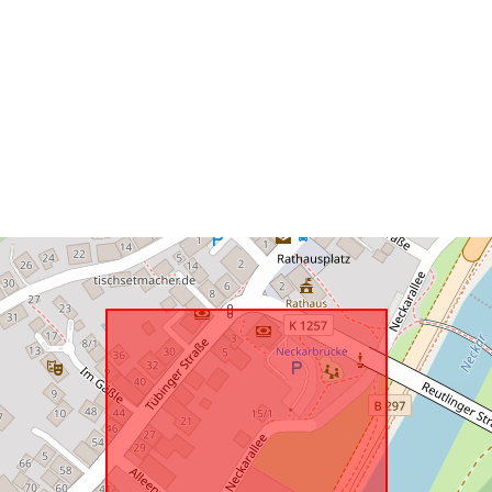
Conforme a:
uriRef: