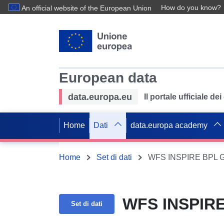
How do you know?
An official website of the European Union
European data
data.europa.eu
Il portale ufficiale de
Home
Dati
data.europa academy
Home
Set di dati
WFS INSPIRE BPL Gri
WFS INSPIRE 
Set di dati