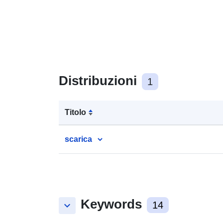
Distribuzioni
1
Titolo
scarica
Keywords
keyboard_arrow_down
14