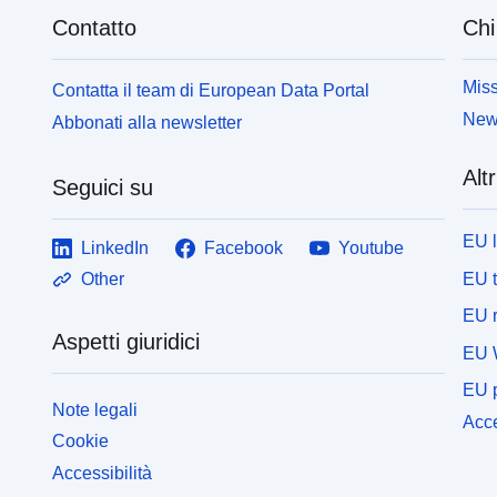
Contatto
Chi
Miss
Contatta il team di European Data Portal
News
Abbonati alla newsletter
Altr
Seguici su
EU 
LinkedIn
Facebook
Youtube
EU 
Other
EU r
Aspetti giuridici
EU 
EU p
Note legali
Acce
Cookie
Accessibilità