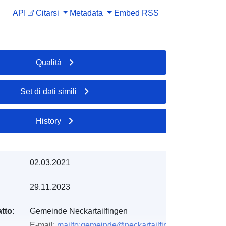
API
Citarsi
Metadata
Embed
RSS
Qualità
Set di dati simili
History
02.03.2021
29.11.2023
tto:
Gemeinde Neckartailfingen
E-mail:
mailto:gemeinde@neckartailfingen.de