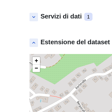
Servizi di dati
keyboard_arrow_down
1
Estensione del dataset
keyboard_arrow_up
+
−