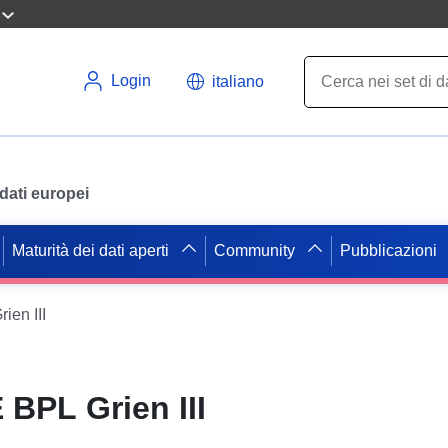
Login
italiano
i dati europei
Maturità dei dati aperti
Community
Pubblicazioni
en III
BPL Grien III