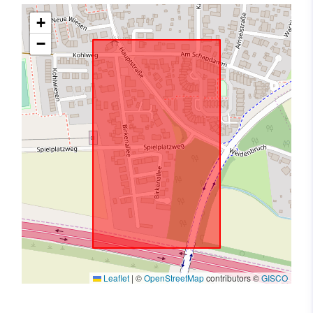
+
−
Leaflet
|
©
OpenStreetMap
contributors ©
GISCO