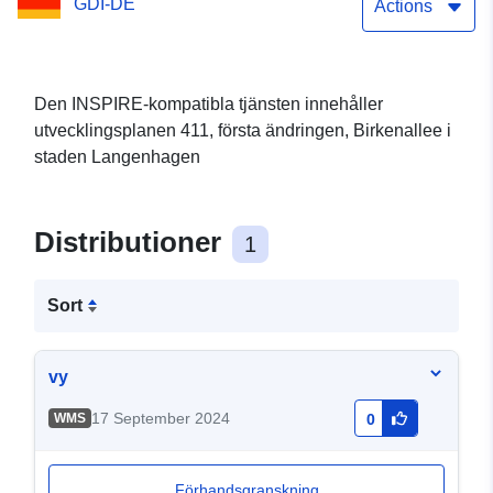
GDI-DE
Actions
Den INSPIRE-kompatibla tjänsten innehåller
utvecklingsplanen 411, första ändringen, Birkenallee i
staden Langenhagen
Distributioner
1
Sort
vy
17 September 2024
WMS
0
Förhandsgranskning