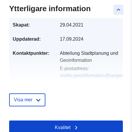
Ytterligare information
keyboard_arrow_up
Skapat:
29.04.2021
Uppdaterad:
17.09.2024
Kontaktpunkter:
Abteilung Stadtplanung und
Geoinformation
E-postadress:
mailto:geoinformation@langenha
Adress:
Marktplatz 1, Langenhage
30853, Deutschland
Webbadress:
Visa mer
https://geodaten.langenhagen.de
Katalogregister:
Läggs till i data.europa.eu:
21
Kvalitet
February 2026