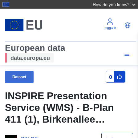
How do you know?
Logga in
European data
data.europa.eu
0
Dataset
INSPIRE Presentation
Service (WMS) - B-Plan
411 (1), Birkenallee
(Langenhagens stad)