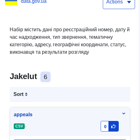
data.gov.ua
телефонні центри тощо
Actions
Набір містить дані про реєстраційний номер, дату й
час надходження, тип звернення, тематичну
категорію, адресу, географічні координати, статус,
виконавця та результати розгляду
Jakelut
6
Sort
appeals
-
CSV
0