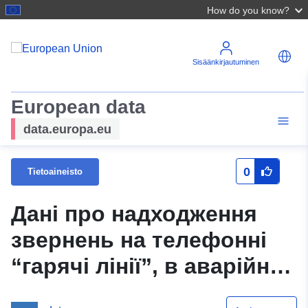
How do you know?
Sisäänkirjautuminen
European data
data.europa.eu
0
Tietoaineisto
Дані про надходження
звернень на телефонні
“гарячі лінії”, в аварійно-
диспетчерські служби,