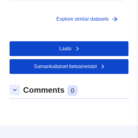
arrow_forward
Explore similar datasets
Laatu
Samankaltaiset tietoaineistot
Comments
keyboard_arrow_down
0