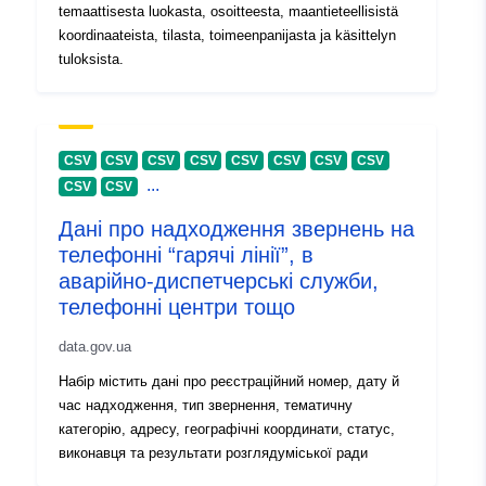
temaattisesta luokasta, osoitteesta, maantieteellisistä
koordinaateista, tilasta, toimeenpanijasta ja käsittelyn
tuloksista.
CSV
CSV
CSV
CSV
CSV
CSV
CSV
CSV
...
CSV
CSV
Дані про надходження звернень на
телефонні “гарячі лінії”, в
аварійно-диспетчерські служби,
телефонні центри тощо
data.gov.ua
Набір містить дані про реєстраційний номер, дату й
час надходження, тип звернення, тематичну
категорію, адресу, географічні координати, статус,
виконавця та результати розглядуміської ради