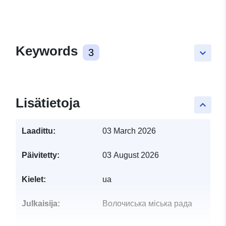
Keywords
3
keyboard_arrow_down
Lisätietoja
keyboard_arrow_up
Laadittu:
03 March 2026
Päivitetty:
03 August 2026
Kielet:
ua
Julkaisija:
Волочиська міська рада