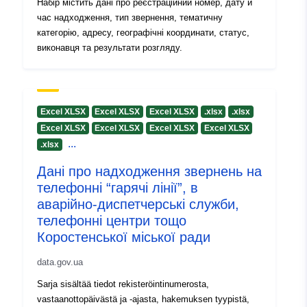
Набір містить дані про реєстраційний номер, дату й
час надходження, тип звернення, тематичну
категорію, адресу, географічні координати, статус,
виконавця та результати розгляду.
Excel XLSX
Excel XLSX
Excel XLSX
.xlsx
.xlsx
Excel XLSX
Excel XLSX
Excel XLSX
Excel XLSX
...
.xlsx
Дані про надходження звернень на
телефонні “гарячі лінії”, в
аварійно-диспетчерські служби,
телефонні центри тощо
Коростенської міської ради
data.gov.ua
Sarja sisältää tiedot rekisteröintinumerosta,
vastaanottopäivästä ja -ajasta, hakemuksen tyypistä,