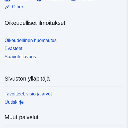
Other
Oikeudelliset ilmoitukset
Oikeudellinen huomautus
Evästeet
Saavutettavuus
Sivuston ylläpitäjä
Tavoitteet, visio ja arvot
Uutiskirje
Muut palvelut