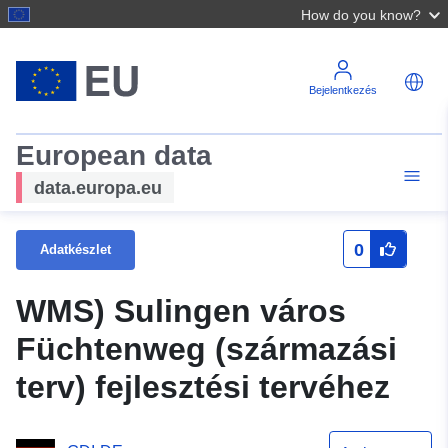
How do you know?
Bejelentkezés
European data
data.europa.eu
0
Adatkészlet
WMS) Sulingen város
Füchtenweg (származási
terv) fejlesztési tervéhez