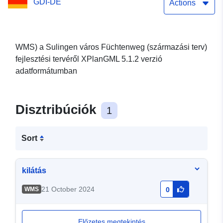
GDI-DE
Actions
WMS) a Sulingen város Füchtenweg (származási terv)
fejlesztési tervéről XPlanGML 5.1.2 verzió
adatformátumban
Disztribúciók
1
Sort
kilátás
21 October 2024
WMS
0
Előzetes megtekintés