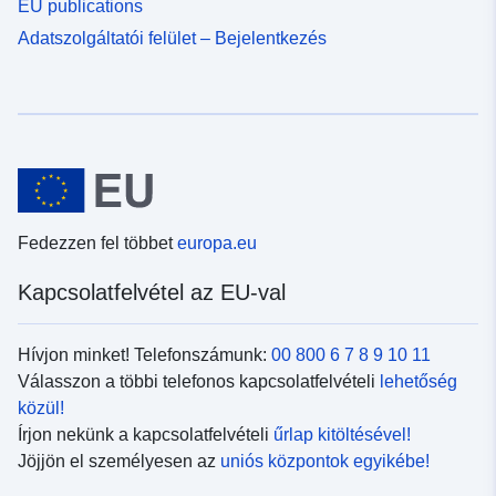
EU publications
Adatszolgáltatói felület – Bejelentkezés
Fedezzen fel többet
europa.eu
Kapcsolatfelvétel az EU-val
Hívjon minket! Telefonszámunk:
00 800 6 7 8 9 10 11
Válasszon a többi telefonos kapcsolatfelvételi
lehetőség
közül!
Írjon nekünk a kapcsolatfelvételi
űrlap kitöltésével!
Jöjjön el személyesen az
uniós központok egyikébe!