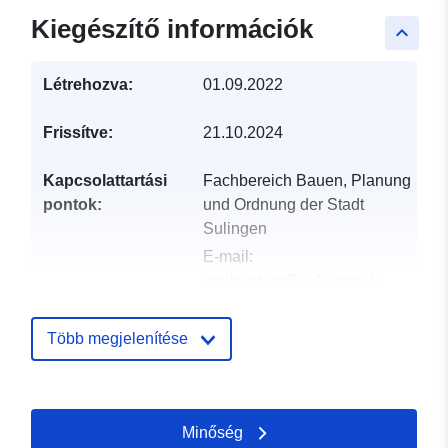
Kiegészítő információk
keyboard_arrow_up
Létrehozva:
01.09.2022
Frissítve:
21.10.2024
Kapcsolattartási
Fachbereich Bauen, Planung
pontok:
und Ordnung der Stadt
Sulingen
E-mail:
mailto:stadt@sulingen.de
Cím:
Galtener Straße 12,
Sulingen, 27232,
Több megjelenítése
Deutschland
URL:
http://www.sulingen.de/bauen-
Minőség
wohnen/bauleitplanung/