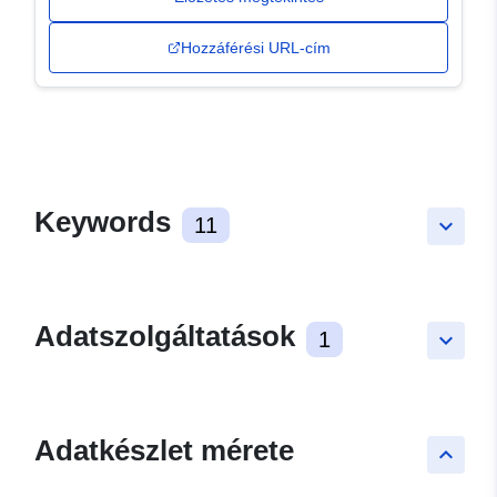
Hozzáférési URL-cím
Keywords
11
keyboard_arrow_down
Adatszolgáltatások
1
keyboard_arrow_down
Adatkészlet mérete
keyboard_arrow_up