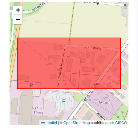
+
−
Leaflet
|
©
OpenStreetMap
contributors ©
GISCO