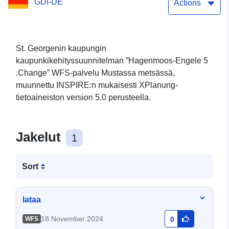
GDI-DE
Actions
St. Georgenin kaupungin
kaupunkikehityssuunnitelman ”Hagenmoos-Engele 5
.Change” WFS-palvelu Mustassa metsässä,
muunnettu INSPIRE:n mukaisesti XPlanung-
tietoaineiston version 5.0 perusteella.
Jakelut
1
Sort
lataa
18 November 2024
WFS
0