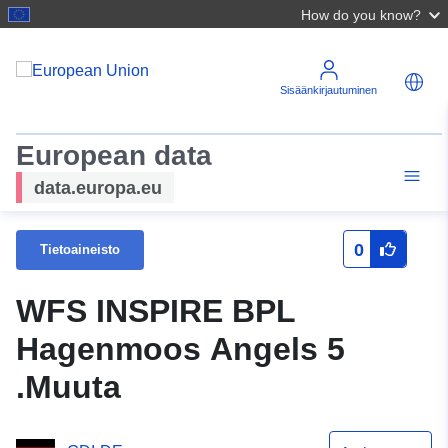
How do you know?
Sisäänkirjautuminen
European data
data.europa.eu
0
Tietoaineisto
WFS INSPIRE BPL
Hagenmoos Angels 5
.Muuta