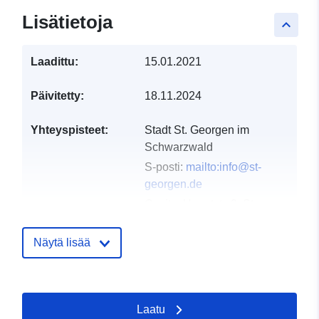
Lisätietoja
keyboard_arrow_up
Laadittu:
15.01.2021
Päivitetty:
18.11.2024
Yhteyspisteet:
Stadt St. Georgen im
Schwarzwald
S-posti:
mailto:info@st-
georgen.de
Osoite:
Hauptstr. 9, St.
Georgen im Schwarzwald,
78112, Deutschland
Näytä lisää
URL-osoite:
http://www.st-
georgen.de
Laatu
Luetteloluetteloa
Lisätty dataan.europa.eu:
21