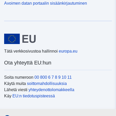
Avoimen datan portaalin sisäänkirjautuminen
Tätä verkkosivustoa hallinnoi
europa.eu
Ota yhteyttä EU:hun
Soita numeroon
00 800 6 7 8 9 10 11
Käytä muita
soittomahdollisuuksia
Lähetä viesti
yhteydenottolomakkeella
Käy
EU:n tiedotuspisteessä
Sosiaalinen media