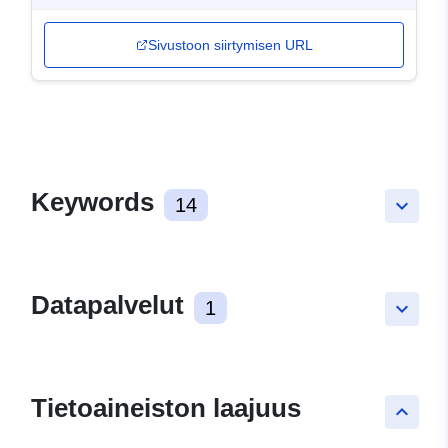
Sivustoon siirtymisen URL
Keywords
14
keyboard_arrow_down
Datapalvelut
1
keyboard_arrow_down
Tietoaineiston laajuus
keyboard_arrow_up