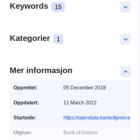
Keywords
15
keyboard_arrow_down
Kategorier
1
keyboard_arrow_down
Mer informasjon
keyboard_arrow_up
Opprettet:
05 December 2018
Oppdatert:
11 March 2022
Startside:
https://opendata.bankofgreece.gr/e
Utgiver:
Bank of Greece