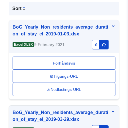
Sort
BoG_Yearly_Non_residents_average_durati
on_of_stay_el_2019-01-03.xlsx
9 February 2021
Excel XLSX
0
Forhåndsvis
Tilgangs-URL
Nedlastings-URL
BoG_Yearly_Non_residents_average_durati
on_of_stay_el_2019-03-29.xlsx