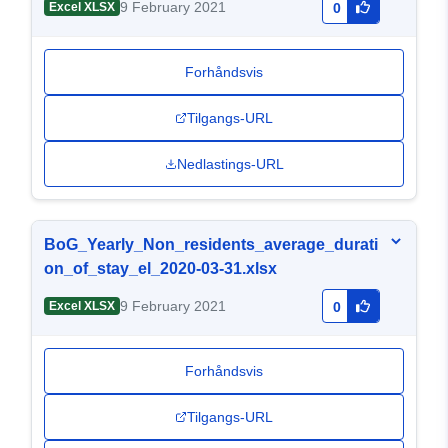
9 February 2021
Excel XLSX
0
Forhåndsvis
Tilgangs-URL
Nedlastings-URL
BoG_Yearly_Non_residents_average_durati
on_of_stay_el_2020-03-31.xlsx
9 February 2021
Excel XLSX
0
Forhåndsvis
Tilgangs-URL