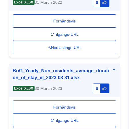
31 March 2022
Excel XLSX
0
Forhåndsvis
Tilgangs-URL
Nedlastings-URL
BoG_Yearly_Non_residents_average_durati
on_of_stay_el_2023-03-31.xlsx
30 March 2023
Excel XLSX
0
Forhåndsvis
Tilgangs-URL