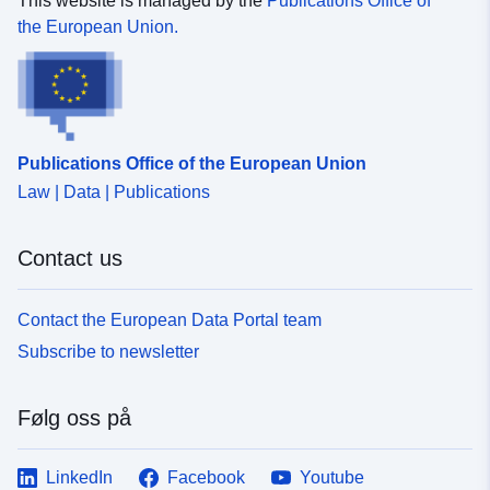
This website is managed by the
Publications Office of
και ερευνητική χρήση και υπόκεινται σε αναθεωρήσεις,
the European Union.
βάσει των προβλεπόμενων διαδικασιών, για βελτίωση
της ποιότητάς τους. Η πιο πρόσφατη διαθέσιμη έκδοση
του κάθε συνόλου δεδομένων αντικαθιστά όλες τις
προγενέστερες.&#160;Ο χρήστης έχει την ευθύνη να
λαμβάνει γνώση των επικαιροποιούμενων
Publications Office of the European Union
μεθοδολογικών επεξηγήσεων (metadata) και της
Law | Data | Publications
συμπληρωματικής πληροφόρησης που συνοδεύουν το
κάθε σύνολο δεδομένων, προτού προχωρήσει στη
χρήση του.​​​​
Contact us
Contact the European Data Portal team
Subscribe to newsletter
Følg oss på
LinkedIn
Facebook
Youtube