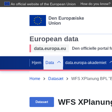
How do you know?
An official website of the European Union
European data
data.europa.eu
Den officielle portal
Hjem
Data
data.europa-akademiet
Home
Datasæt
WFS XPlanung BPL "Bar
WFS XPlanung 
Datasæt