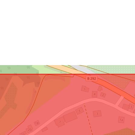
Svarer til:
uriRef: