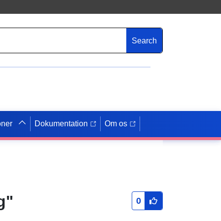
Search
oner
Dokumentation
Om os
g"
0