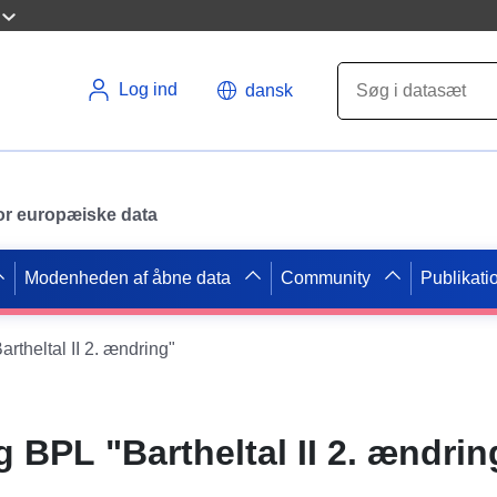
Log ind
dansk
 for europæiske data
Modenheden af åbne data
Community
Publikati
theltal II 2. ændring"
BPL "Bartheltal II 2. ændrin