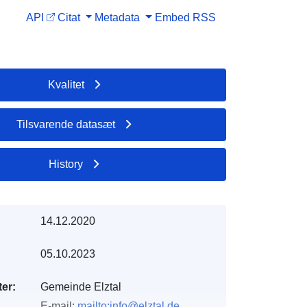
API
Citat
Metadata
Embed
RSS
Kvalitet
Tilsvarende datasæt
History
14.12.2020
05.10.2023
er:
Gemeinde Elztal
E-mail:
mailto:info@elztal.de