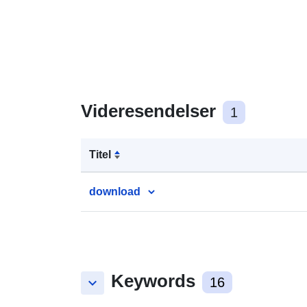
Videresendelser
1
Titel
download
Keywords
keyboard_arrow_down
16