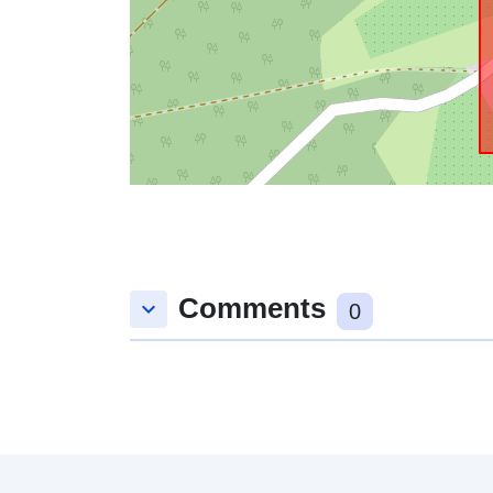
Comments
keyboard_arrow_down
0