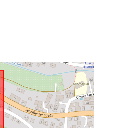
Ressource:
http://data.europa.eu/eli/reg/2009/97
6
http://data.europa.eu/88u/dataset/56
308881-7202-4ca4-b8db-
5d2a40cafb74