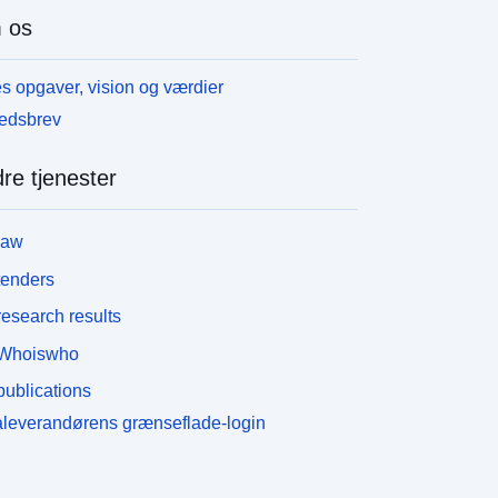
 os
s opgaver, vision og værdier
edsbrev
re tjenester
law
tenders
esearch results
Whoiswho
ublications
leverandørens grænseflade-login