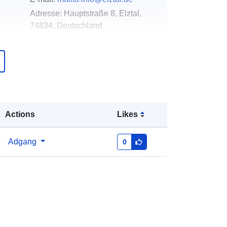
Adresse:
Hauptstraße 8, Elztal,
74834, Deutschland
Webadresse:
http://www.elztal.de
over
Tilføjet til data.europa.eu:
21
February 2026
Opdateret på data.europa.eu:
04
August 2026
Actions
Likes
Koordinater:
[ [ 9.2145567,
Adgang
0
49.3992893 ], [ 9.2196252,
49.3992893 ], [ 9.2196252,
49.3969064 ], [ 9.2145567,
49.3969064 ], [ 9.2145567,
49.3992893 ] ]
Type:
Polygon