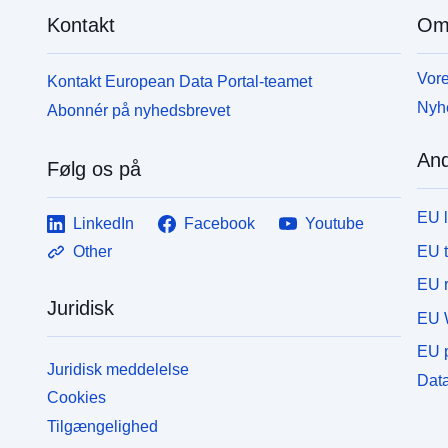
Kontakt
Om
Vore
Kontakt European Data Portal-teamet
Nyh
Abonnér på nyhedsbrevet
And
Følg os på
EU 
LinkedIn
Facebook
Youtube
EU 
Other
EU r
Juridisk
EU 
EU p
Juridisk meddelelse
Data
Cookies
Tilgængelighed