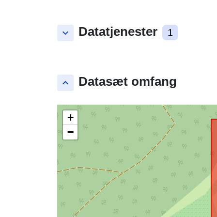
Datatjenester
keyboard_arrow_down
1
Datasæt omfang
keyboard_arrow_up
+
−