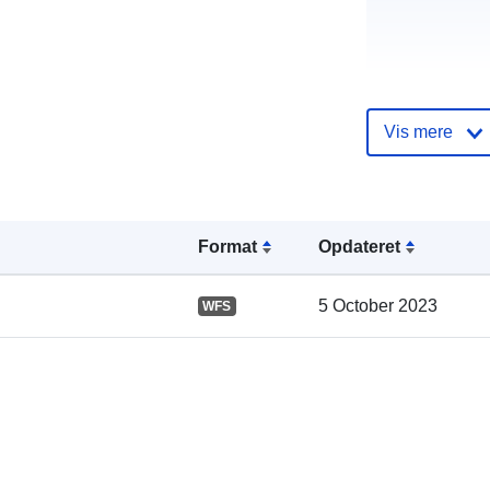
Vis mere
Fortegnelse 
kataloger:
Format
Opdateret
Fysiske:
5 October 2023
WFS