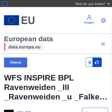
How do you know?
Inloggen
European data
data.europa.eu
0
Dataset
WFS INSPIRE BPL
Ravenweiden _III
_Ravenweiden _u _Falken
_Str _Aenderung _1