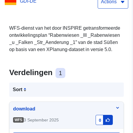
GDI-DE
Actions
WFS-dienst van het door INSPIRE getransformeerde
ontwikkelingsplan “Rabenwiesen _III _Rabenwiesen
_u _Falken _Str_Aenderung _1” van de stad Süßen
op basis van een XPlanung-dataset in versie 5.0.
Verdelingen
1
Sort
download
3 September 2025
WFS
0