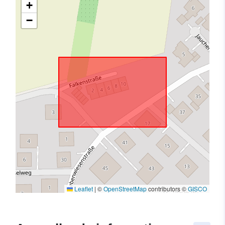
+
−
Leaflet
|
©
OpenStreetMap
contributors ©
GISCO