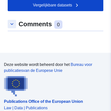
Vergelijkbare datasets
Ruimtelijk:
Coördinaten:
[ [ 9.7406123,
48.6767546 ], [ 9.741764,
Comments
keyboard_arrow_down
48.6767546 ], [ 9.741764,
0
48.6762607 ], [ 9.7406123,
48.6762607 ], [ 9.7406123,
48.6767546 ] ]
Soort:
Polygon
Is conform:
Bron:
Deze website wordt beheerd door het
Bureau voor
http://data.europa.eu/eli/reg/2009/
publicatiesvan de Europese Unie
uriRef:
http://data.europa.eu/88u/dataset
83fd-4af4-94bb-9dbdfe4e2246
Publications Office of the European Union
Law | Data | Publications