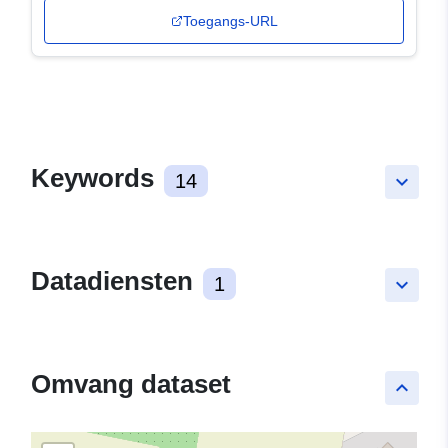
Toegangs-URL
Keywords
14
keyboard_arrow_down
Datadiensten
1
keyboard_arrow_down
Omvang dataset
keyboard_arrow_up