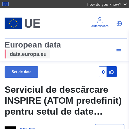
How do you know?
Autentificare
European data
data.europa.eu
0
Set de date
Serviciul de descărcare
INSPIRE (ATOM predefinit)
pentru setul de date
Römerweg -