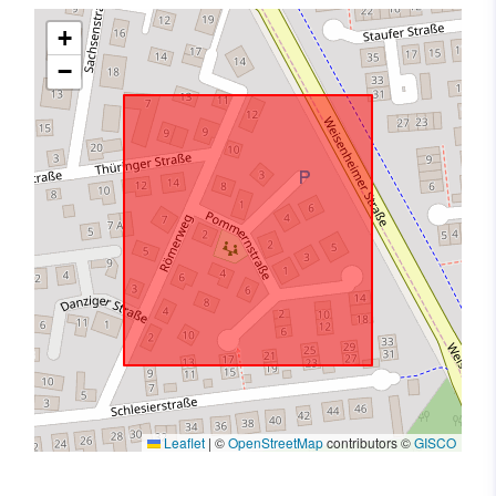
+
−
Leaflet
|
©
OpenStreetMap
contributors ©
GISCO