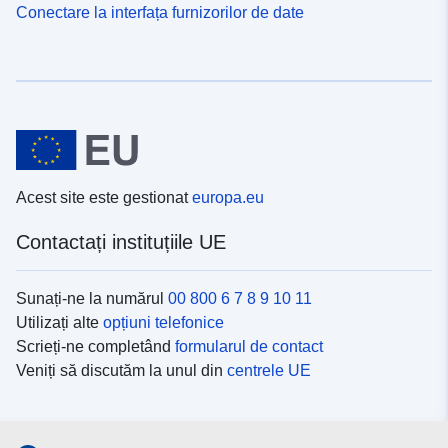
Conectare la interfața furnizorilor de date
Acest site este gestionat
europa.eu
Contactați instituțiile UE
Sunați-ne la numărul
00 800 6 7 8 9 10 11
Utilizați alte
opțiuni telefonice
Scrieți-ne completând
formularul de contact
Veniți să discutăm la unul din
centrele UE
Platformele de comunicare socială