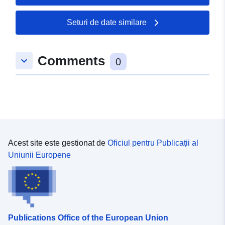
49.4831 ], [ 8.2738, 49.4831
], [ 8.2738, 49.4814 ], [
Seturi de date similare
8.2714, 49.4814 ], [ 8.2714,
49.4831 ] ]
Comments
Tip:
Polygon
keyboard_arrow_down
0
uriRef:
http://data.europa.eu/88u/dataset
76b1-0002-ec89-5eafa4099e7a
Acest site este gestionat de
Oficiul pentru Publicații al
Uniunii Europene
Publications Office of the European Union