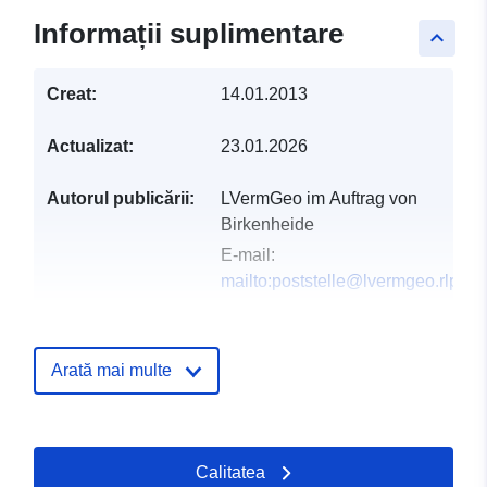
Informații suplimentare
keyboard_arrow_up
Creat:
14.01.2013
Actualizat:
23.01.2026
Autorul publicării:
LVermGeo im Auftrag von
Birkenheide
E-mail:
mailto:poststelle@lvermgeo.rlp.de
Registru catalog:
Adăugat la data.europa.eu:
21 Feb
2026
Arată mai multe
Informații actualizate la data a.eur
04 August 2026
Calitatea
Spațial:
Coordonate:
[ [ 8.2714,