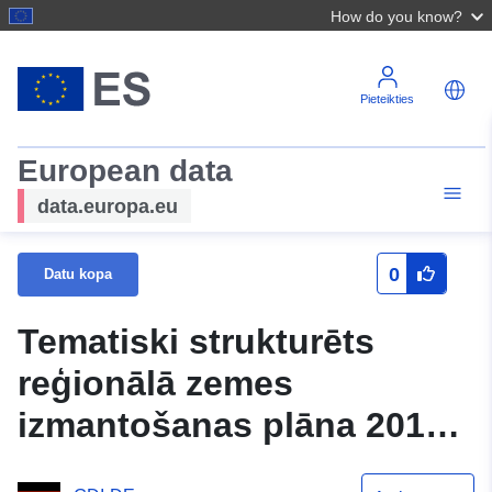
How do you know?
Pieteikties
European data
data.europa.eu
0
Datu kopa
Tematiski strukturēts
reģionālā zemes
izmantošanas plāna 2010
galvenās kartes WFS,