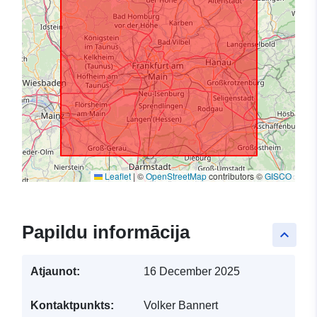
Leaflet
|
©
OpenStreetMap
contributors ©
GISCO
Papildu informācija
keyboard_arrow_up
Atjaunot:
16 December 2025
Kontaktpunkts:
Volker Bannert