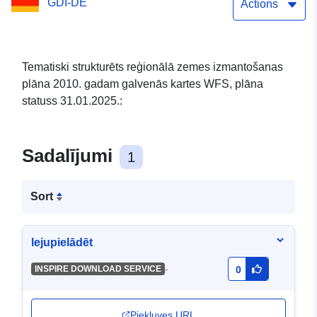
GDI-DE
plāna statuss 31.01.2025. -
Actions
VE _Wastewater
DisposalStock _Points -
Tematiski strukturēts reģionālā zemes izmantošanas
plāna 2010. gadam galvenās kartes WFS, plāna
OGC API Features
statuss 31.01.2025.:
Sadalījumi
1
Sort
lejupielādēt
-
INSPIRE DOWNLOAD SERVICE
0
Piekļuves URL