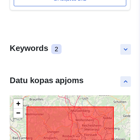
Keywords
2
keyboard_arrow_down
Datu kopas apjoms
keyboard_arrow_up
+
−