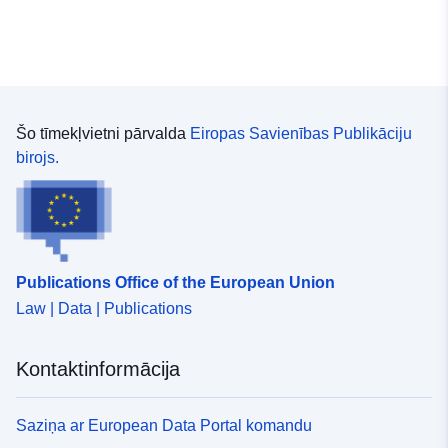
49.89994061 ], [
8.30433355, 50.47355814 ]
]
Tips:
Polygon
Šo tīmekļvietni pārvalda
Eiropas Savienības Publikāciju
Telpiskais
birojs.
resurss:
uriRef:
http://data.europa.eu/88u/dataset/
1524-58d4-6545-c9e4d8f01b0d
Publications Office of the European Union
Law | Data | Publications
Kontaktinformācija
Saziņa ar European Data Portal komandu