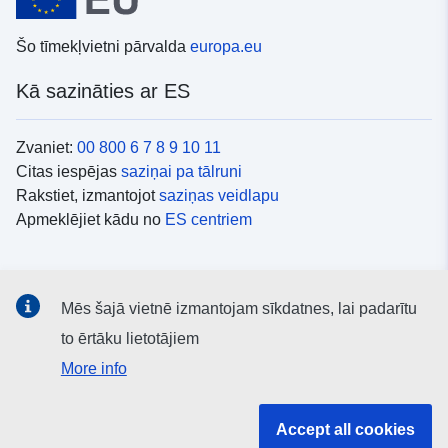
Šo tīmekļvietni pārvalda
europa.eu
Kā sazināties ar ES
Zvaniet:
00 800 6 7 8 9 10 11
Citas iespējas
saziņai pa tālruni
Rakstiet, izmantojot
saziņas veidlapu
Apmeklējiet kādu no
ES centriem
Sociālie mediji
Mēs šajā vietnē izmantojam sīkdatnes, lai padarītu
ES konti
sociālajos medijos
to ērtāku lietotājiem
More info
ES iestādes un struktūras
Accept all cookies