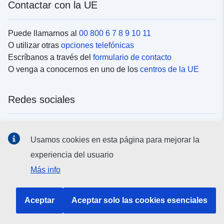
Contactar con la UE
Puede llamarnos al
00 800 6 7 8 9 10 11
O utilizar otras
opciones telefónicas
Escríbanos a través del
formulario de contacto
O venga a conocernos en uno de los
centros de la UE
Redes sociales
Buscar los canales de la UE en las
redes sociales
Usamos cookies en esta página para mejorar la
experiencia del usuario
Instituciones y organismos de la UE
Más info
Buscar todas las instituciones y órganos de la UE
Aceptar
Aceptar solo las cookies esenciales