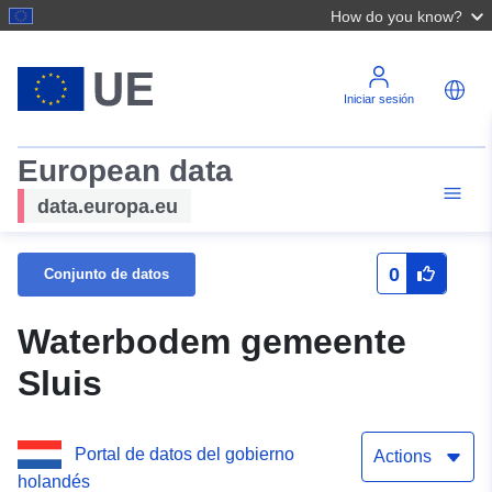
How do you know?
Iniciar sesión
European data
data.europa.eu
0
Conjunto de datos
Waterbodem gemeente
Sluis
Portal de datos del gobierno
Actions
holandés