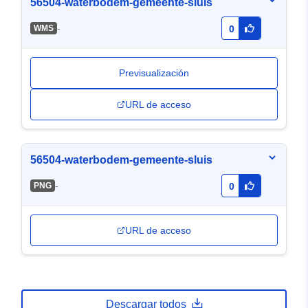
56504-waterbodem-gemeente-sluis
-
WMS
0
Previsualización
URL de acceso
56504-waterbodem-gemeente-sluis
-
PNG
0
URL de acceso
Descargar todos