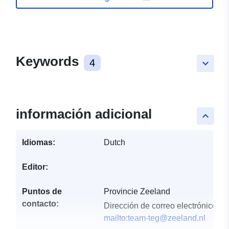
Keywords
4
keyboard_arrow_down
información adicional
keyboard_arrow_up
Idiomas:
Dutch
Editor:
Puntos de
Provincie Zeeland
contacto:
Dirección de correo electrónico:
mailto:team-teg@zeeland.nl