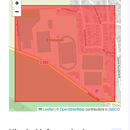
+
−
Leaflet
|
©
OpenStreetMap
contributors ©
GISCO