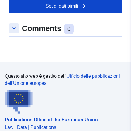
Set di dati simili
Spaziale:
Coordinate:
[ [ 10.9505106,
52.1457521 ], [ 10.9578989,
52.1457521 ], [ 10.9578989,
Comments
keyboard_arrow_down
52.1413924 ], [ 10.9505106,
0
52.1413924 ], [ 10.9505106,
52.1457521 ] ]
Tipo:
Polygon
Conforme a:
Risorsa:
http://data.europa.eu/eli/reg/2009/
Questo sito web è gestito dall'
Ufficio delle pubblicazioni
dell'Unione europea
uriRef:
http://data.europa.eu/88u/dataset/
043e-41e3-a195-dd0bd4ca8066
Publications Office of the European Union
Law | Data | Publications