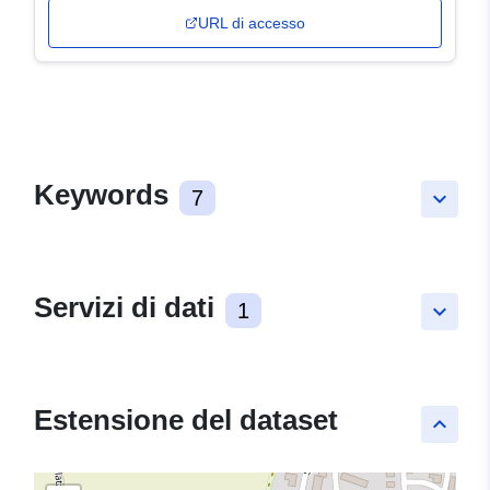
URL di accesso
Keywords
7
keyboard_arrow_down
Servizi di dati
1
keyboard_arrow_down
Estensione del dataset
keyboard_arrow_up