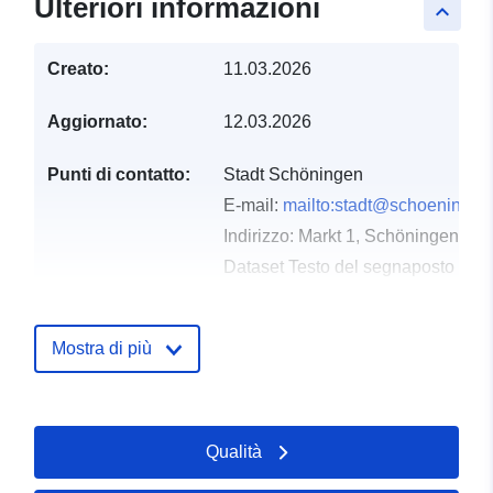
Ulteriori informazioni
keyboard_arrow_up
Creato:
11.03.2026
Aggiornato:
12.03.2026
Punti di contatto:
Stadt Schöningen
E-mail:
mailto:stadt@schoeningen
Indirizzo:
Markt 1, Schöningen, D-
Dataset Testo del segnaposto del 
https://www.schoeningen.de/leben
wohnen/bauleitplanung/bauleitplae
Mostra di più
Registro del
Aggiunta a data.europa.eu:
21
catalogo:
March 2026
Aggiornato su data.europa.eu:
Qualità
04 August 2026