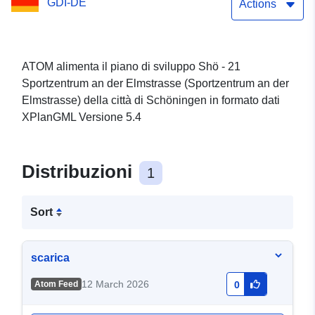
GDI-DE
an der Elmstrasse) della
Actions
città di Schöningen
ATOM alimenta il piano di sviluppo Shö - 21
Sportzentrum an der Elmstrasse (Sportzentrum an der
Elmstrasse) della città di Schöningen in formato dati
XPlanGML Versione 5.4
Distribuzioni
1
Sort
scarica
12 March 2026
Atom Feed
0