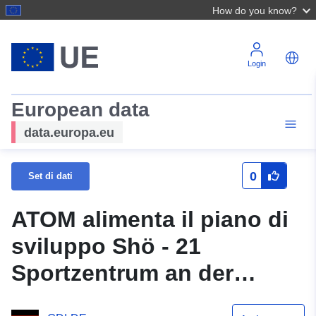
How do you know?
Login
European data
data.europa.eu
0
Set di dati
ATOM alimenta il piano di
sviluppo Shö - 21
Sportzentrum an der
Elmstrasse (Sportzentrum