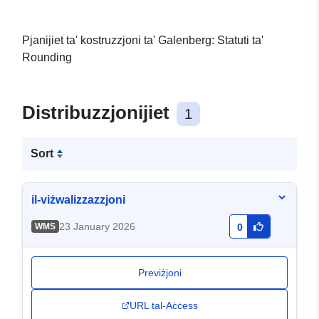
Pjanijiet ta' kostruzzjoni ta' Galenberg: Statuti ta'
Rounding
Distribuzzjonijiet
1
Sort
il-viżwalizzazzjoni
23 January 2026
WMS
0
Previżjoni
URL tal-Aċċess