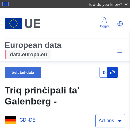
How do you know?
Illoggjar
European data
data.europa.eu
0
Sett tad-data
Triq prinċipali ta'
Galenberg -
GDI-DE
Actions