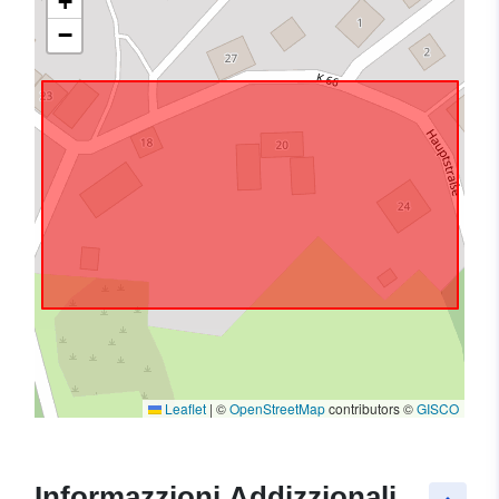
+
−
Leaflet
|
©
OpenStreetMap
contributors ©
GISCO
Informazzjoni Addizzjonali