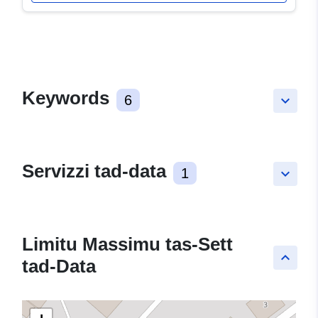
Keywords
6
keyboard_arrow_down
Servizzi tad-data
1
keyboard_arrow_down
Limitu Massimu tas-Sett
keyboard_arrow_up
tad-Data