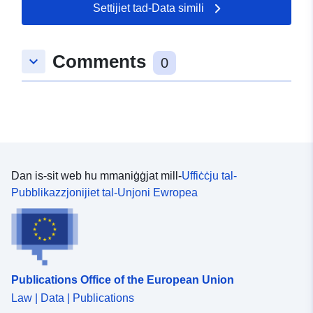
50.4392 ], [ 7.19164,
Settijiet tad-Data simili
50.4399 ] ]
Tip:
Polygon
Comments
keyboard_arrow_down
0
uriRef:
http://data.europa.eu/88u/dataset
524a-a806-27fb-1bcabd82ee7a
Dan is-sit web hu mmaniġġjat mill-
Uffiċċju tal-
Pubblikazzjonijiet tal-Unjoni Ewropea
Publications Office of the European Union
Law | Data | Publications