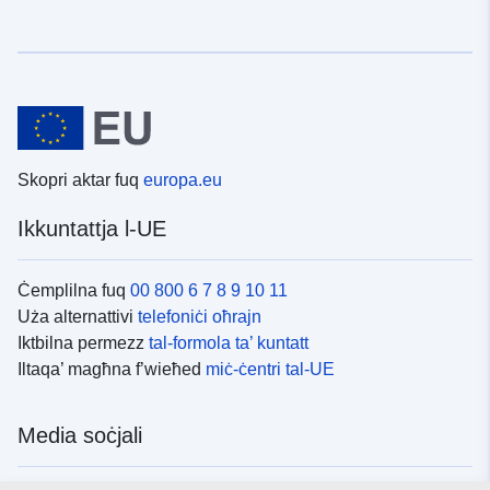
Skopri aktar fuq
europa.eu
Ikkuntattja l-UE
Ċemplilna fuq
00 800 6 7 8 9 10 11
Uża alternattivi
telefoniċi oħrajn
Iktbilna permezz
tal-formola ta’ kuntatt
Iltaqa’ magħna f’wieħed
miċ-ċentri tal-UE
Media soċjali