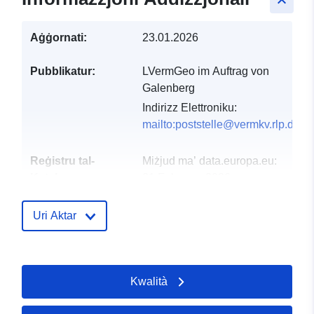
keyboard_arrow_up
Aġġornati:
23.01.2026
Pubblikatur:
LVermGeo im Auftrag von
Galenberg
Indirizz Elettroniku:
mailto:poststelle@vermkv.rlp.de
Reġistru tal-
Miżjud ma’ data.europa.eu:
Katalgu:
21 February 2026
Aġġornat fuq data.europa.eu:
04 August 2026
Uri Aktar
Spazjali:
Koordinati:
[ [ 7.19164,
50.4399 ], [ 7.19364,
Kwalità
50.4399 ], [ 7.19364,
50.4392 ], [ 7.19164,