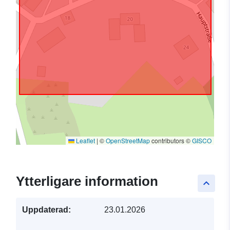
Leaflet
|
©
OpenStreetMap
contributors ©
GISCO
Ytterligare information
keyboard_arrow_up
Uppdaterad:
23.01.2026