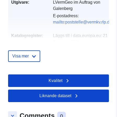
Utgivare:
LVermGeo im Auftrag von
Galenberg
E-postadress:
mailto:poststelle@vermkv.rlp.de
Katalogregister:
Läggs till i data.europa.eu:
21
February 2026
Uppdaterad på data.europa.eu:
04 August 2026
Visa mer
Spatial:
Koordinater:
[ [ 7.19164,
50.4399 ], [ 7.19364,
Kvalitet
50.4399 ], [ 7.19364,
50.4392 ], [ 7.19164,
50.4392 ], [ 7.19164,
Liknande dataset
50.4399 ] ]
Typ:
Polygon
Comments
keyboard_arrow_down
0