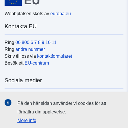
Webbplatsen sköts av
europa.eu
Kontakta EU
Ring
00 800 6 7 8 9 10 11
Ring
andra nummer
Skriv till oss via
kontaktformuläret
Besök ett
EU-centrum
Sociala medier
Hitta oss i
sociala medier
På den här sidan använder vi cookies för att
förbättra din upplevelse.
EU:s institutioner och organ
More info