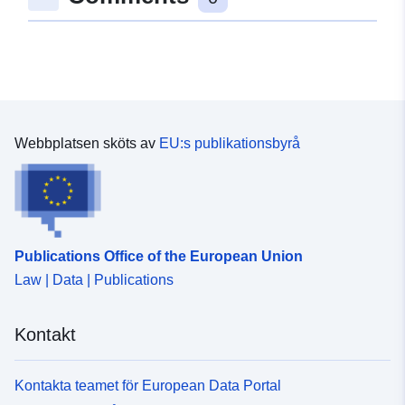
uriRef:
http://data.europa.eu/88u/dataset
524a-a806-27fb-1bcabd82ee7a
Webbplatsen sköts av
EU:s publikationsbyrå
Publications Office of the European Union
Law | Data | Publications
Kontakt
Kontakta teamet för European Data Portal