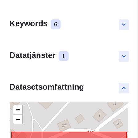
Keywords
6
keyboard_arrow_down
Datatjänster
1
keyboard_arrow_down
Datasetsomfattning
keyboard_arrow_up
+
−