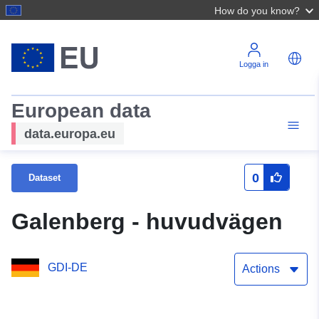
How do you know?
Logga in
European data
data.europa.eu
0
Dataset
Galenberg - huvudvägen
GDI-DE
Actions