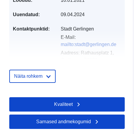
Loodud:
10.01.2021
Uuendatud:
09.04.2024
Kontaktpunktid:
Stadt Gerlingen
E-Mail:
mailto:stadt@gerlingen.de
Aadress:
Rathausplatz 1,
Gerlingen, 70839,
Deutschland
URL:
Näita rohkem
http://www.gerlingen.de
Kataloogi kirje:
Lisatud andmetele.europa.eu:
21 
Kvaliteet
2026
Ajakohastatud veebisaidil Data.eu
04 August 2026
Sarnased andmekogumid