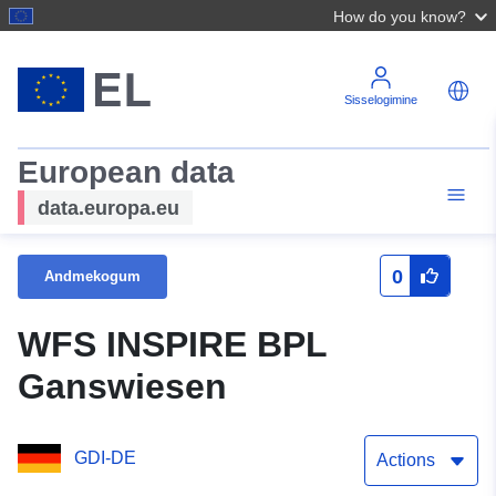
How do you know?
Sisselogimine
European data
data.europa.eu
0
Andmekogum
WFS INSPIRE BPL
Ganswiesen
GDI-DE
Actions