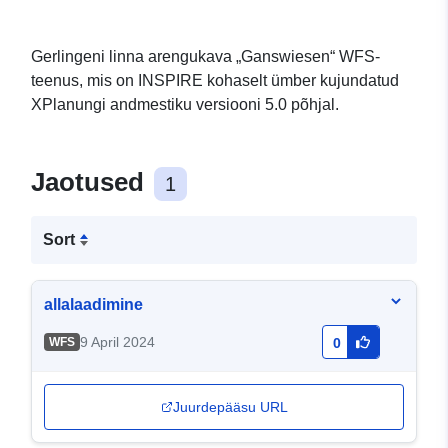
Gerlingeni linna arengukava „Ganswiesen“ WFS-
teenus, mis on INSPIRE kohaselt ümber kujundatud
XPlanungi andmestiku versiooni 5.0 põhjal.
Jaotused
1
Sort
allalaadimine
9 April 2024
WFS
0
Juurdepääsu URL