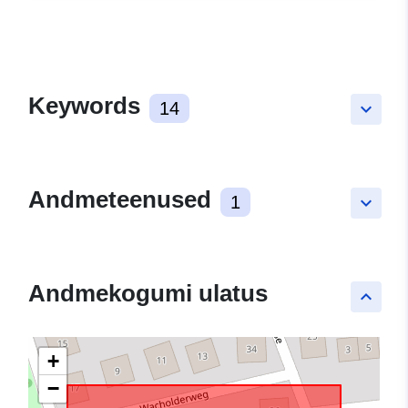
Keywords
14
keyboard_arrow_down
Andmeteenused
1
keyboard_arrow_down
Andmekogumi ulatus
keyboard_arrow_up
+
−