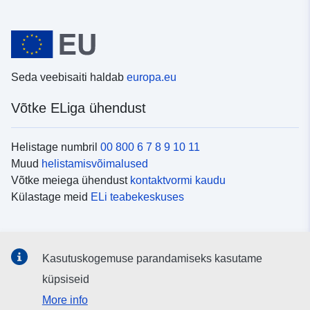
Seda veebisaiti haldab
europa.eu
Võtke ELiga ühendust
Helistage numbril
00 800 6 7 8 9 10 11
Muud
helistamisvõimalused
Võtke meiega ühendust
kontaktvormi kaudu
Külastage meid
ELi teabekeskuses
Sotsiaalmeedia
Kasutuskogemuse parandamiseks kasutame
Otsige ELi teavet
sotsiaalmeediakanalitest
küpsiseid
More info