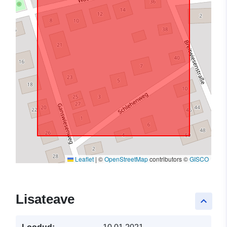
Leaflet
|
©
OpenStreetMap
contributors ©
GISCO
Lisateave
keyboard_arrow_up