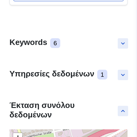
Keywords
6
keyboard_arrow_down
Υπηρεσίες δεδομένων
1
keyboard_arrow_down
Έκταση συνόλου
keyboard_arrow_up
δεδομένων