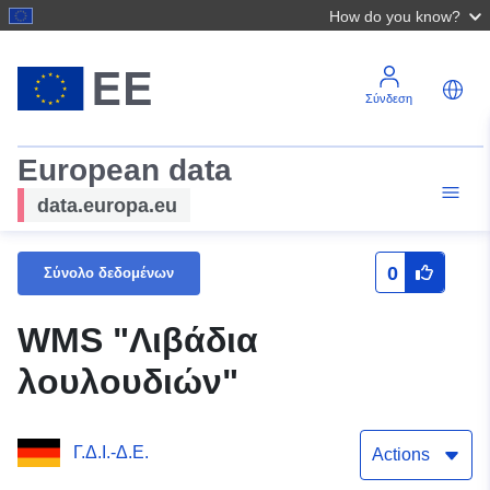
How do you know?
Σύνδεση
European data
data.europa.eu
0
Σύνολο δεδομένων
WMS "Λιβάδια
λουλουδιών"
Γ.Δ.Ι.-Δ.Ε.
Actions