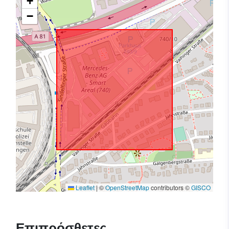
+
−
Leaflet
|
©
OpenStreetMap
contributors ©
GISCO
Επιπρόσθετες