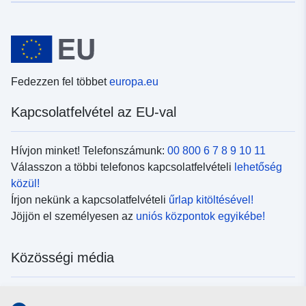
Fedezzen fel többet
europa.eu
Kapcsolatfelvétel az EU-val
Hívjon minket! Telefonszámunk:
00 800 6 7 8 9 10 11
Válasszon a többi telefonos kapcsolatfelvételi
lehetőség
közül!
Írjon nekünk a kapcsolatfelvételi
űrlap kitöltésével!
Jöjjön el személyesen az
uniós központok egyikébe!
Közösségi média
Kövesse az EU
közösségi oldalait!