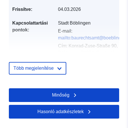
Frissítve:
04.03.2026
Kapcsolattartási
Stadt Böblingen
pontok:
E-mail:
mailto:baurechtsamt@boeblingen
Cím:
Konrad-Zuse-Straße 90,
Böblingen, 71034, Deutschland
URL:
http://www.boeblingen.de
Több megjelenítése
Katalógus-
Hozzáadva a data.europa.eu-hoz:
nyilvántartás:
21 February 2026
Frissítve: data.europa.eu:
04
Minőség
August 2026
Hasonló adatkészletek
Térbeli:
Koordináták:
[ [ 9.0096617,
48.6942788 ], [ 9.0145239,
48.6942788 ], [ 9.0145239,