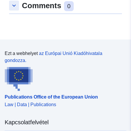
Comments
keyboard_arrow_down
48.6909471 ], [ 9.0096617,
0
48.6909471 ], [ 9.0096617,
48.6942788 ] ]
Típus:
Polygon
Megfelel a
Erőforrás:
következőnek::
http://data.europa.eu/eli/reg/2009/
Ezt a webhelyet
az Európai Unió Kiadóhivatala
gondozza.
uriRef:
http://data.europa.eu/88u/dataset
1728-404c-af40-3002009fff10
Publications Office of the European Union
Law | Data | Publications
Kapcsolatfelvétel