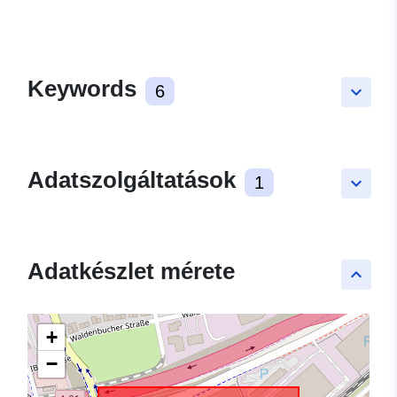
Keywords
6
keyboard_arrow_down
Adatszolgáltatások
1
keyboard_arrow_down
Adatkészlet mérete
keyboard_arrow_up
+
−