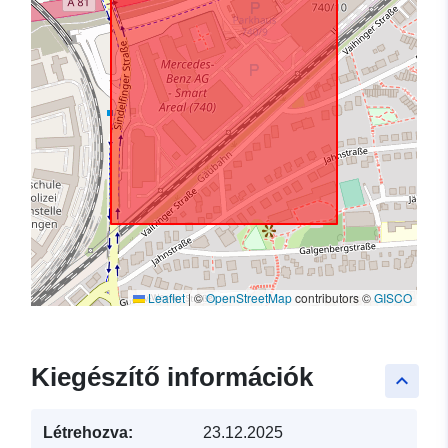
Leaflet
|
©
OpenStreetMap
contributors ©
GISCO
Kiegészítő információk
keyboard_arrow_up
Létrehozva:
23.12.2025