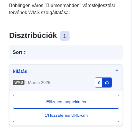
Böblingen város "Blumenmahden" városfejlesztési
tervének WMS szolgáltatása.
Disztribúciók
1
Sort
kilátás
4 March 2026
WMS
0
Előzetes megtekintés
Hozzáférési URL-cím