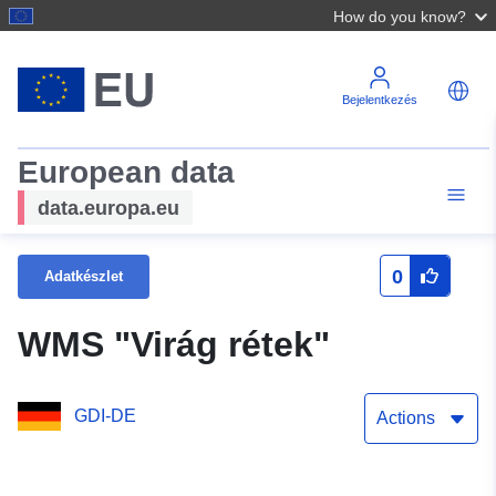
How do you know?
Bejelentkezés
European data
data.europa.eu
0
Adatkészlet
WMS "Virág rétek"
GDI-DE
Actions