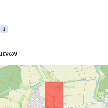
Συμμόρφωση
1
uriRef:
μένων