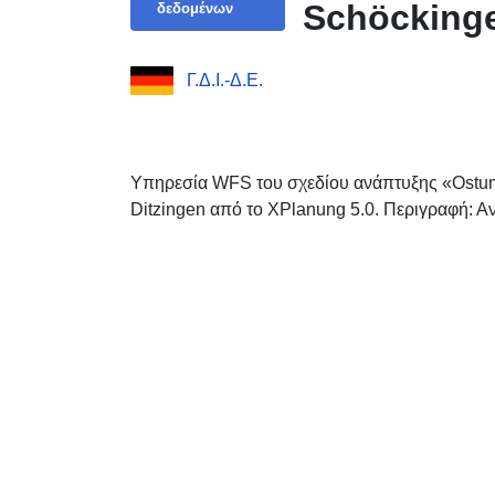
Schöckinge
δεδομένων
Γ.Δ.Ι.-Δ.Ε.
Υπηρεσία WFS του σχεδίου ανάπτυξης «Ostu
Ditzingen από το XPlanung 5.0. Περιγραφή: 