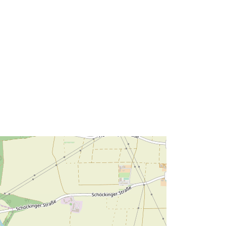
48.8528128 ] ]
Τύπος:
Polygon
 με:
Πόρος:
http://data.europa.eu/eli/reg/2009/97
6
http://data.europa.eu/88u/dataset/56
abf474-ef53-49f2-a92b-
2e83df5b4a8d