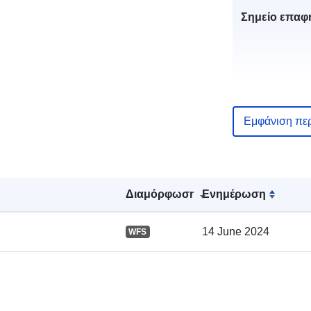
Σημείο επαφ
Εμφάνιση πε
Αρχείο
καταλόγου:
Διαμόρφωση
Ενημέρωση
14 June 2024
WFS
Χωρικός: