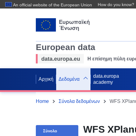
How do you know?
An official website of the European Union
European data
data.europa.eu
Η επίσημη πύλη ευ
data.europa
Αρχική
Δεδομένα
academy
Home
Σύνολα δεδομένων
WFS XPlanu
WFS XPlan
Σύνολο