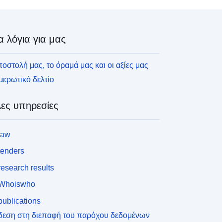
α λόγια για μας
οστολή μας, το όραμά μας και οι αξίες μας
ερωτικό δελτίο
ες υπηρεσίες
law
tenders
esearch results
Whoiswho
ublications
δεση στη διεπαφή του παρόχου δεδομένων