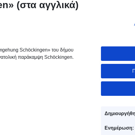
n» (στα αγγλικά)
mgehung Schöckingen» του δήμου
Ανατολική παράκαμψη Schöckingen.
Π
Δημιουργήθη
Ενημέρωση: