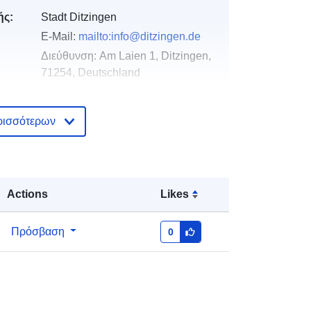
ής:
Stadt Ditzingen
E-Mail:
mailto:info@ditzingen.de
Διεύθυνση:
Am Laien 1, Ditzingen,
71254, Deutschland
Διεύθυνση URL:
http://www.ditzingen.de
ρισσότερων
Προστίθεται στο data.europa.eu:
21
February 2026
Επικαιροποιήθηκε στα data.europa.eu:
Actions
Likes
04 August 2026
Πρόσβαση
0
Συντεταγμένες:
[ [ 9.0302283,
48.8528128 ], [ 9.0366548,
48.8528128 ], [ 9.0366548,
48.8380838 ], [ 9.0302283,
48.8380838 ], [ 9.0302283,