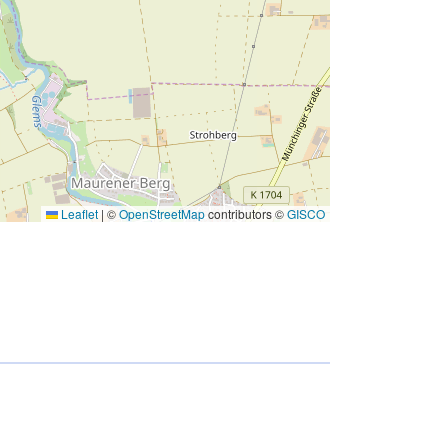
Leaflet
|
©
OpenStreetMap
contributors ©
GISCO