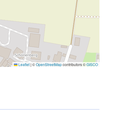
Leaflet
|
©
OpenStreetMap
contributors ©
GISCO