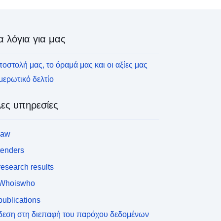
α λόγια για μας
οστολή μας, το όραμά μας και οι αξίες μας
ερωτικό δελτίο
ες υπηρεσίες
law
tenders
esearch results
Whoiswho
ublications
δεση στη διεπαφή του παρόχου δεδομένων