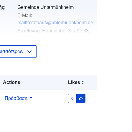
ής:
Gemeinde Untermünkheim
E-Mail:
mailto:rathaus@untermuenkheim.de
Διεύθυνση:
Hohenloher Straße 33,
Untermünkheim, 74547,
Deutschland
ρισσότερων
Διεύθυνση URL:
http://www.untermuenkheim.de
Προστίθεται στο data.europa.eu:
21
Actions
Likes
February 2026
Επικαιροποιήθηκε στα data.europa.eu:
04 August 2026
Πρόσβαση
0
Συντεταγμένες:
[ [ 9.7560244,
49.1698211 ], [ 9.7606302,
49.1698211 ], [ 9.7606302,