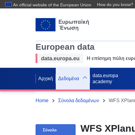
How do you know?
An official website of the European Union
European data
data.europa.eu
Η επίσημη πύλη ευ
data.europa
Αρχική
Δεδομένα
academy
Home
Σύνολα δεδομένων
WFS XPlanu
WFS XPlanu
Σύνολο