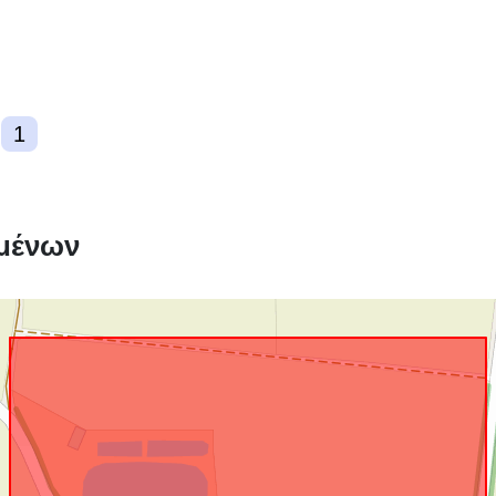
1
Συμμόρφωση
μένων
uriRef: