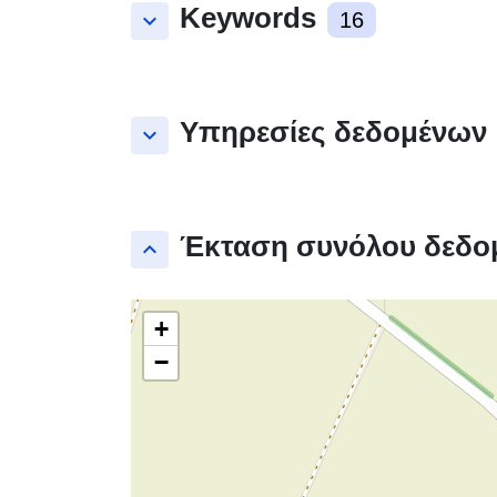
Keywords
keyboard_arrow_down
16
Υπηρεσίες δεδομένων
keyboard_arrow_down
Έκταση συνόλου δεδο
keyboard_arrow_up
+
−