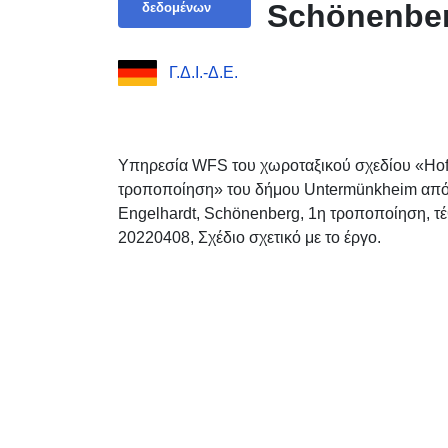
Schönenber
δεδομένων
Γ.Δ.Ι.-Δ.Ε.
Υπηρεσία WFS του χωροταξικού σχεδίου «Hof
τροποποίηση» του δήμου Untermünkheim από 
Engelhardt, Schönenberg, 1η τροποποίηση, τ
20220408, Σχέδιο σχετικό με το έργο.