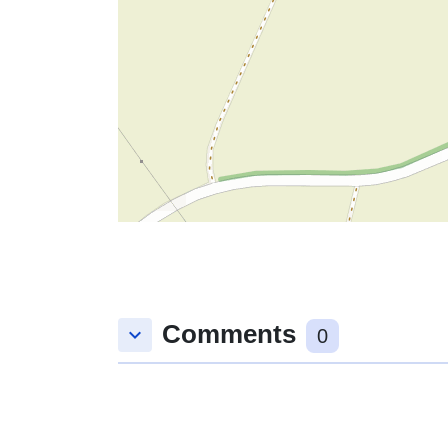
Comments
keyboard_arrow_down
0