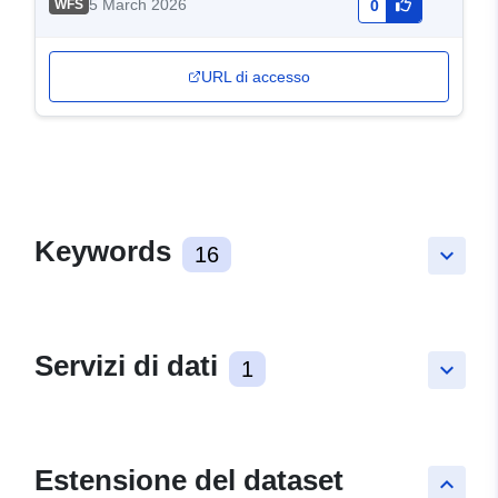
5 March 2026
WFS
0
URL di accesso
Keywords
16
keyboard_arrow_down
Servizi di dati
1
keyboard_arrow_down
Estensione del dataset
keyboard_arrow_up