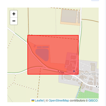
+
−
Leaflet
|
©
OpenStreetMap
contributors ©
GISCO