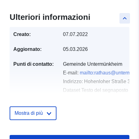
Ulteriori informazioni
keyboard_arrow_up
Creato:
07.07.2022
Aggiornato:
05.03.2026
Punti di contatto:
Gemeinde Untermünkheim
E-mail:
mailto:rathaus@untermue
Indirizzo:
Hohenloher Straße 33, 
Dataset Testo del segnaposto del 
http://www.untermuenkheim.de
Mostra di più
Registro del
Aggiunta a data.europa.eu:
21
catalogo:
February 2026
Aggiornato su data.europa.eu:
04 August 2026