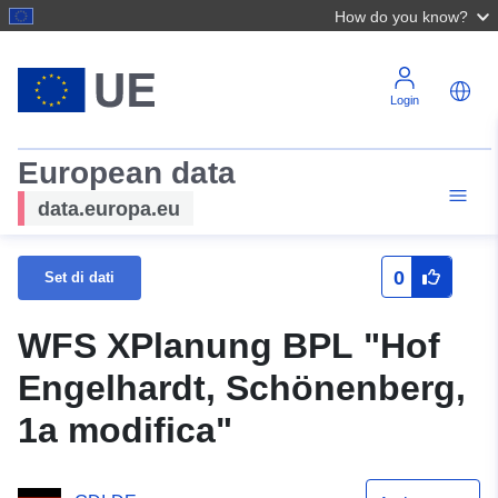
How do you know?
Login
European data
data.europa.eu
0
Set di dati
WFS XPlanung BPL "Hof
Engelhardt, Schönenberg,
1a modifica"