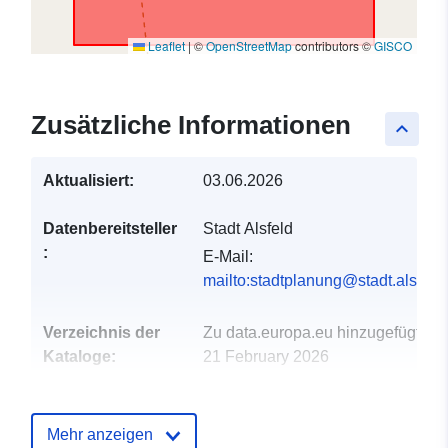
Leaflet
|
©
OpenStreetMap
contributors ©
GISCO
Zusätzliche Informationen
keyboard_arrow_up
Aktualisiert:
03.06.2026
Datenbereitsteller
Stadt Alsfeld
:
E-Mail:
mailto:stadtplanung@stadt.alsfeld
Verzeichnis der
Zu data.europa.eu hinzugefügt:
Kataloge:
21 February 2026
Aktualisiert auf data.europa.eu:
04 August 2026
Mehr anzeigen