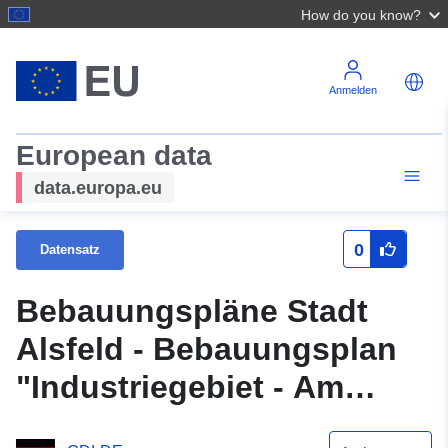
How do you know?
Anmelden
European data
data.europa.eu
0
Datensatz
Bebauungspläne Stadt
Alsfeld - Bebauungsplan
"Industriegebiet - Am
weißen Weg"