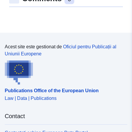
47.7544299 ], [ 9.6407542,
47.7549201 ] ]
Tip:
Polygon
uriRef:
http://data.europa.eu/88u/dataset
b557-46e1-8297-b4ea1d9d93c1
Acest site este gestionat de
Oficiul pentru Publicații al
Uniunii Europene
Publications Office of the European Union
Law | Data | Publications
Contact