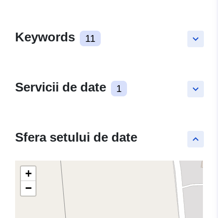
Keywords
11
keyboard_arrow_down
Servicii de date
1
keyboard_arrow_down
Sfera setului de date
keyboard_arrow_up
+
−