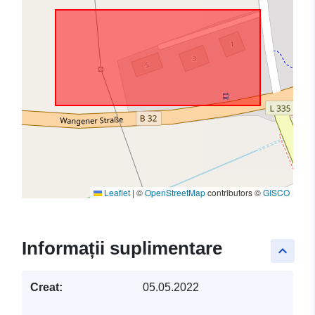
Leaflet
|
©
OpenStreetMap
contributors ©
GISCO
Informații suplimentare
keyboard_arrow_up
Creat:
05.05.2022