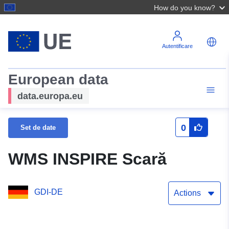
How do you know?
Autentificare
European data
data.europa.eu
0
Set de date
WMS INSPIRE Scară
GDI-DE
Actions