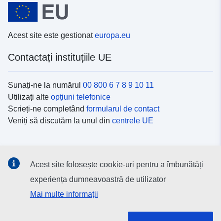
Acest site este gestionat
europa.eu
Contactați instituțiile UE
Sunați-ne la numărul
00 800 6 7 8 9 10 11
Utilizați alte
opțiuni telefonice
Scrieți-ne completând
formularul de contact
Veniți să discutăm la unul din
centrele UE
Platformele de comunicare socială
Acest site folosește cookie-uri pentru a îmbunătăți
Descoperiți canalele UE
pe rețelele sociale
experiența dumneavoastră de utilizator
Mai multe informații
Instituțiile și organismele UE