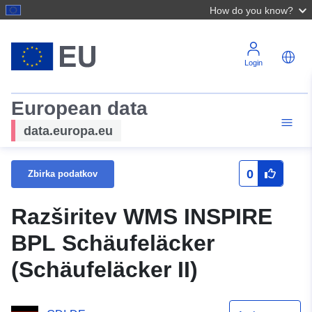
How do you know?
Login
European data
data.europa.eu
0
Zbirka podatkov
Razširitev WMS INSPIRE
BPL Schäufeläcker
(Schäufeläcker II)