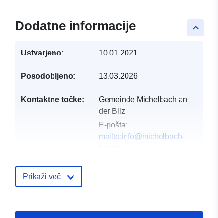
Dodatne informacije
keyboard_arrow_up
Ustvarjeno:
10.01.2021
Posodobljeno:
13.03.2026
Kontaktne točke:
Gemeinde Michelbach an
der Bilz
E-pošta:
mailto:info@michelbach-
bilz.de
Naslov:
Hirschfelder Straße
13, Michelbach an der Bilz,
Prikaži več
74544, Deutschland
Katalog:
http://www.michelbach-