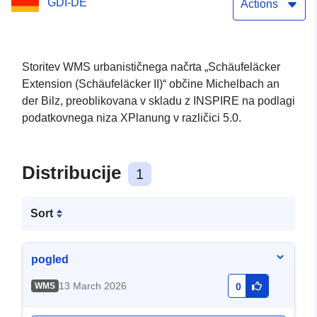
GDI-DE
Actions
Storitev WMS urbanističnega načrta „Schäufeläcker
Extension (Schäufeläcker II)“ občine Michelbach an
der Bilz, preoblikovana v skladu z INSPIRE na podlagi
podatkovnega niza XPlanung v različici 5.0.
Distribucije
1
Sort
pogled
13 March 2026
WMS
0