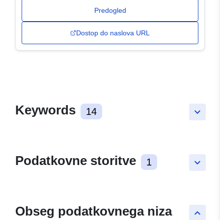
Predogled
Dostop do naslova URL
Keywords
14
keyboard_arrow_down
Podatkovne storitve
1
keyboard_arrow_down
Obseg podatkovnega niza
keyboard_arrow_up