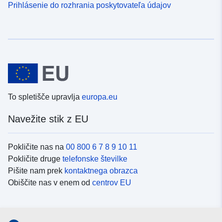
Prihlásenie do rozhrania poskytovateľa údajov
To spletišče upravlja
europa.eu
Navežite stik z EU
Pokličite nas na
00 800 6 7 8 9 10 11
Pokličite druge
telefonske številke
Pišite nam prek
kontaktnega obrazca
Obiščite nas v enem od
centrov EU
Družbeni mediji