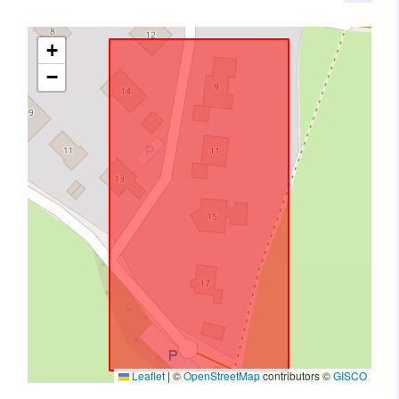
+
−
Leaflet
|
©
OpenStreetMap
contributors ©
GISCO