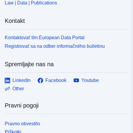
Law | Data | Publications
uriRef:
http://data.europa.eu/88u/dataset
c3d3-49d6-a63b-3c35a3340aee
Kontakt
Kontaktovať tím European Data Portal
Registrovať sa na odber informačného bulletinu
Spremljajte nas na
LinkedIn
Facebook
Youtube
Other
Pravni pogoji
Pravno obvestilo
Piškotki