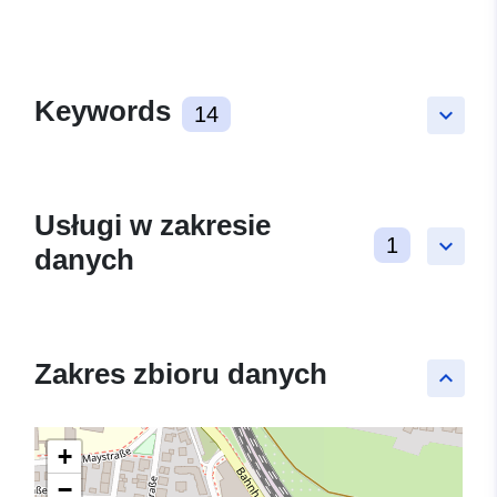
Keywords
14
keyboard_arrow_down
Usługi w zakresie
1
keyboard_arrow_down
danych
Zakres zbioru danych
keyboard_arrow_up
+
−