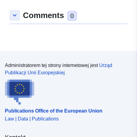
48.922758 ], [ 9.1247136,
Comments
keyboard_arrow_down
48.9197008 ], [ 9.1206652,
0
48.9197008 ], [ 9.1206652,
48.922758 ] ]
Typ:
Polygon
Zgodne z:
Zasób:
http://data.europa.eu/eli/reg/2009/
Administratorem tej strony internetowej jest
Urząd
Publikacji Unii Europejskiej
uriRef:
http://data.europa.eu/88u/dataset/
32e3-4121-82c1-4f7398841fe6
Publications Office of the European Union
Law | Data | Publications