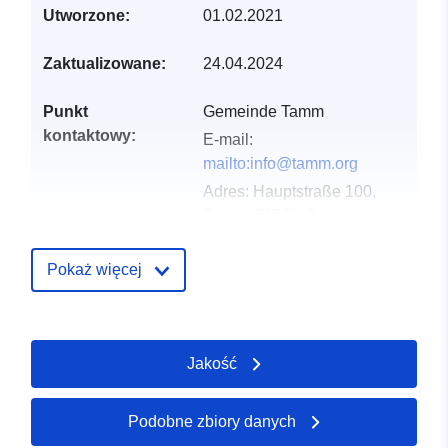
Utworzone:
01.02.2021
Zaktualizowane:
24.04.2024
Punkt
Gemeinde Tamm
kontaktowy:
E-mail:
mailto:info@tamm.org
Adres:
Hauptstraße 100,
Tamm, 71732, Deutschland
URL:
http://www.tamm.org
Pokaż więcej
Zapis katalogu:
Dodany do data.europa.eu:
21
February 2026
Zaktualizowano dane.europa.eu:
Jakość
04 August 2026
Podobne zbiory danych
Przestrzenne:
Współrzędne:
[ [ 9.1206652,
48.922758 ], [ 9.1247136,