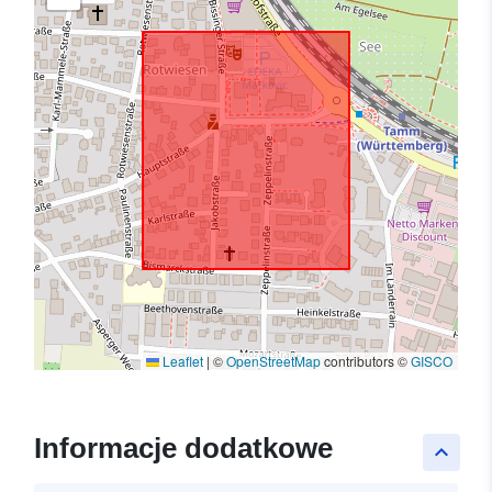
Leaflet
|
©
OpenStreetMap
contributors ©
GISCO
Informacje dodatkowe
keyboard_arrow_up