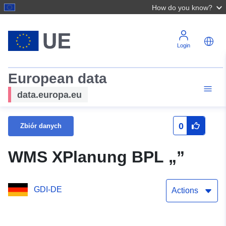
How do you know?
Login
European data
data.europa.eu
0
Zbiór danych
WMS XPlanung BPL „”
GDI-DE
Actions