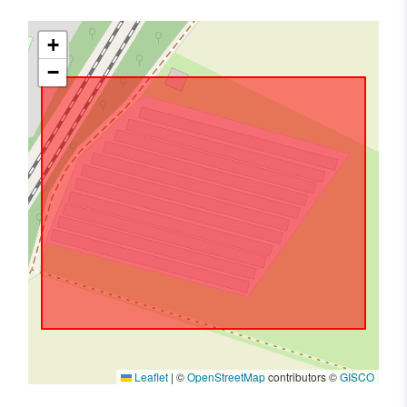
+
−
Leaflet
|
©
OpenStreetMap
contributors ©
GISCO