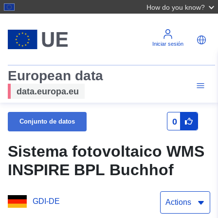
How do you know?
Iniciar sesión
European data
data.europa.eu
0
Conjunto de datos
Sistema fotovoltaico WMS
INSPIRE BPL Buchhof
GDI-DE
Actions