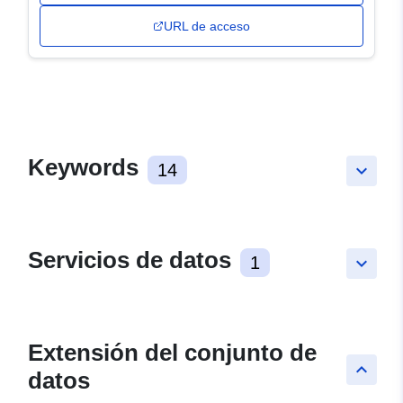
URL de acceso
Keywords
14
keyboard_arrow_down
Servicios de datos
1
keyboard_arrow_down
Extensión del conjunto de
keyboard_arrow_up
datos