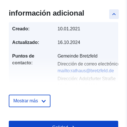
información adicional
keyboard_arrow_up
Creado:
10.01.2021
Actualizado:
16.10.2024
Puntos de
Gemeinde Bretzfeld
contacto:
Dirección de correo electrónico:
mailto:rathaus@bretzfeld.de
Dirección:
Adolzfurter Straße
12, Bretzfeld, 74626,
Deutschland
URL:
http://www.bretzfeld.de
Mostrar más
Registro del
Añadido a data.europa.eu:
21
catálogo:
February 2026