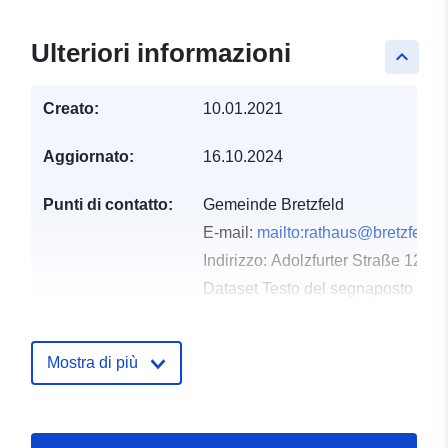
Ulteriori informazioni
keyboard_arrow_up
Creato:
10.01.2021
Aggiornato:
16.10.2024
Punti di contatto:
Gemeinde Bretzfeld
E-mail:
mailto:rathaus@bretzfeld.
Indirizzo:
Adolzfurter Straße 12, B
Dataset Testo del segnaposto del 
http://www.bretzfeld.de
Mostra di più
Registro del
Aggiunta a data.europa.eu:
21
catalogo:
February 2026
Aggiornato su data.europa.eu:
23 July 2026