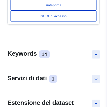
Anteprima
URL di accesso
Keywords
14
keyboard_arrow_down
Servizi di dati
1
keyboard_arrow_down
Estensione del dataset
keyboard_arrow_up