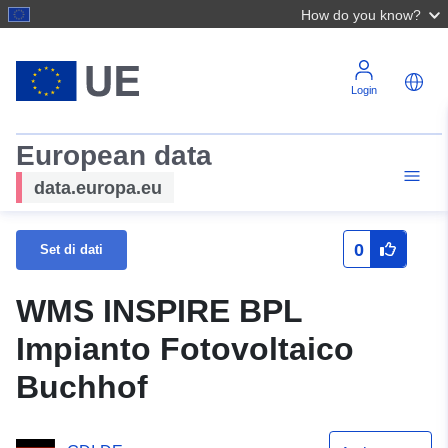
How do you know?
Login
European data
data.europa.eu
0
Set di dati
WMS INSPIRE BPL
Impianto Fotovoltaico
Buchhof