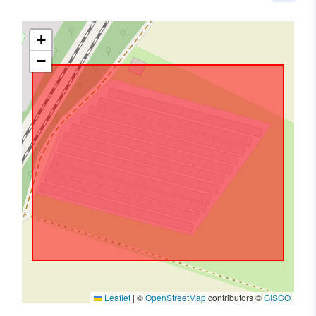
+
−
Leaflet
|
©
OpenStreetMap
contributors ©
GISCO