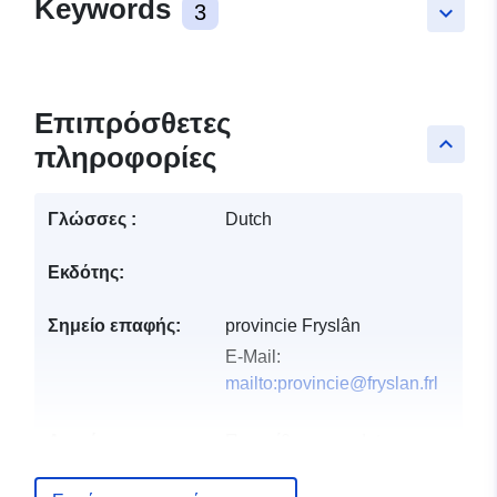
Keywords
3
keyboard_arrow_down
Επιπρόσθετες
keyboard_arrow_up
πληροφορίες
Γλώσσες :
Dutch
Εκδότης:
Σημείο επαφής:
provincie Fryslân
E-Mail:
mailto:provincie@fryslan.frl
Αρχείο
Προστίθεται στο data.europa.eu:
2
καταλόγου:
July 2026