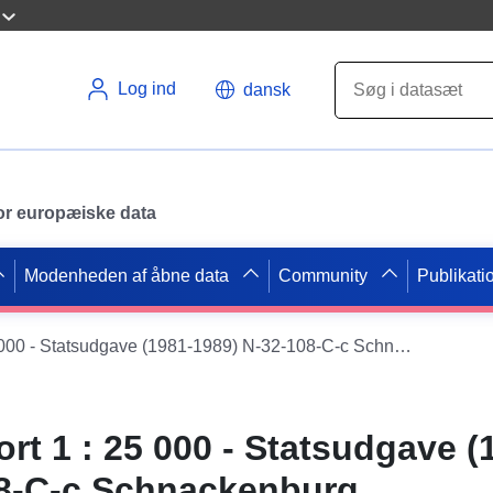
Log ind
dansk
 for europæiske data
Modenheden af åbne data
Community
Publikati
Topografisk kort 1 : 25 000 - Statsudgave (1981-1989) N-32-108-C-c Schnackenburg
rt 1 : 25 000 - Statsudgave (
08-C-c Schnackenburg