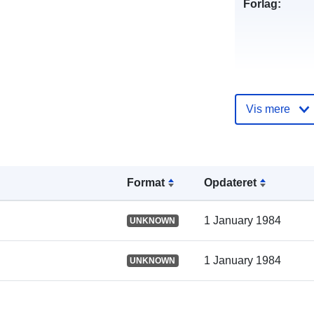
Forlag:
Vis mere
Fortegnelse 
kataloger:
Format
Opdateret
Fysiske:
1 January 1984
UNKNOWN
1 January 1984
UNKNOWN
Oprindelse: