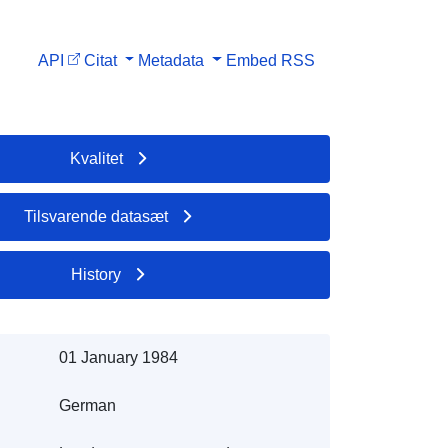
API
Citat
Metadata
Embed
RSS
Kvalitet
Tilsvarende datasæt
History
01 January 1984
German