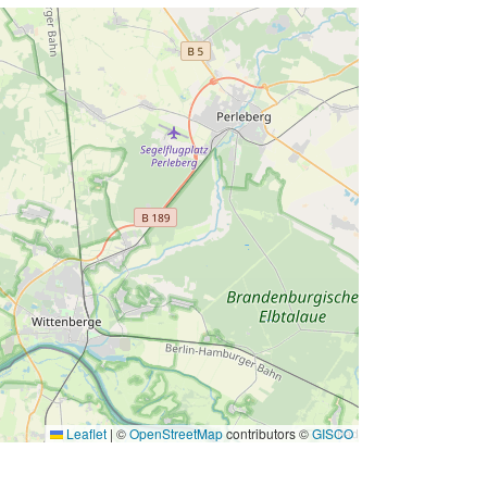
Leaflet
|
©
OpenStreetMap
contributors ©
GISCO