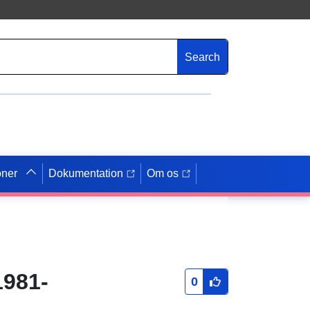
Search
oner
Dokumentation
Om os
1981-
0