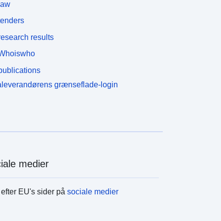
law
tenders
esearch results
Whoiswho
ublications
leverandørens grænseflade-login
iale medier
efter EU's sider på
sociale medier