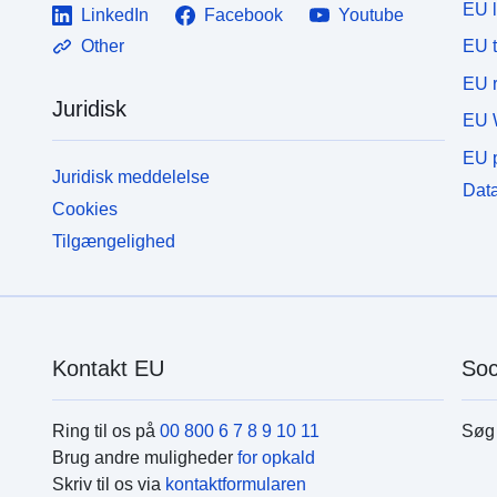
EU 
LinkedIn
Facebook
Youtube
EU 
Other
EU r
Juridisk
EU 
EU p
Juridisk meddelelse
Data
Cookies
Tilgængelighed
Kontakt EU
Soc
Ring til os på
00 800 6 7 8 9 10 11
Søg 
Brug andre muligheder
for opkald
Skriv til os via
kontaktformularen