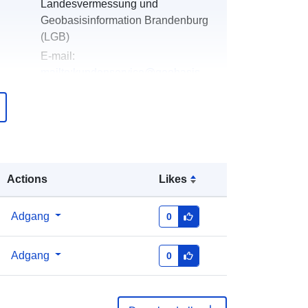
Landesvermessung und
Geobasisinformation Brandenburg
(LGB)
E-mail:
mailto:kundenservice@geobasis-
bb.de
over
Tilføjet til data.europa.eu:
20
January 2026
Opdateret på data.europa.eu:
04
August 2026
Actions
Likes
Koordinater:
[ [ 11.49, 53.08 ], [
Adgang
0
11.62, 53.08 ], [ 11.62, 52.99 ], [
11.49, 52.99 ], [ 11.49, 53.08 ] ]
Adgang
0
Type:
Polygon
Eine Auskunft über die Herkunft der