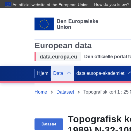
How do you know?
An official website of the European Union
European data
data.europa.eu
Den officielle portal
Hjem
Data
data.europa-akademiet
Home
Datasæt
Topografisk ko
Datasæt
1989) N-32-1