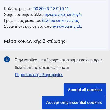
Καλέστε μας στο
00 800 6 7 8 9 10 11
Χρησιμοποιήστε άλλες
τηλεφωνικές επιλογές
Γράψτε μας μέσω του
δελτίου επικοινωνίας
Συναντήστε μας σε ένα από
τα κέντρα της ΕΕ
Μέσα κοινωνικής δικτύωσης
Αναζητήστε τα κανάλια της ΕΕ
στα μέσα κοινωνικής
Στην ιστοθέση αυτή χρησιμοποιούμε cookies προς
δικτύωσης
βελτίωση της εμπειρίας χρήστη
Περισσότερες πληροφορίες
Θεσμικά όργανα και οργανισμοί της ΕΕ
Accept all cookies
Αναζήτηση όλων των θεσμικών και λοιπών οργάνων και
οργανισμών της ΕΕ
Accept only essential cookies