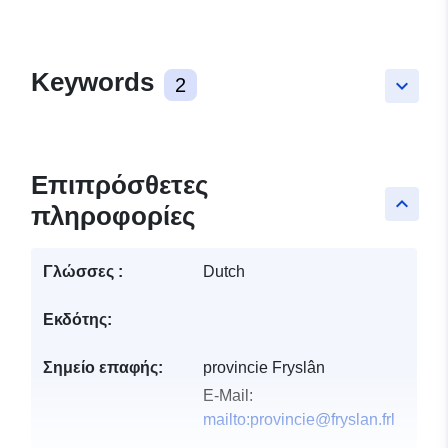
Keywords
2
keyboard_arrow_down
Επιπρόσθετες
keyboard_arrow_up
πληροφορίες
Γλώσσες :
Dutch
Εκδότης:
Σημείο επαφής:
provincie Fryslân
E-Mail:
mailto:provincie@fryslan.frl