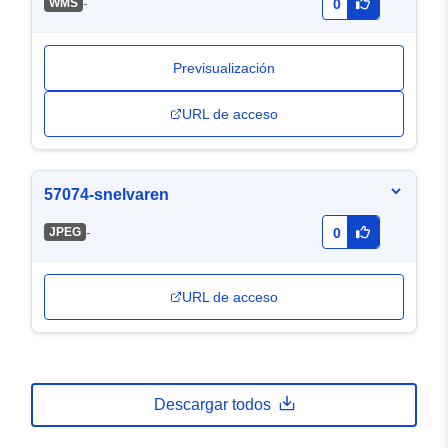
-
WMS
0
Previsualización
URL de acceso
57074-snelvaren
-
JPEG
0
URL de acceso
Descargar todos