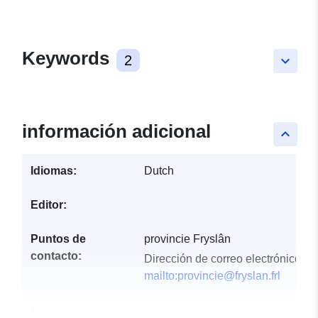
Keywords
2
keyboard_arrow_down
información adicional
keyboard_arrow_up
Idiomas:
Dutch
Editor:
Puntos de
provincie Fryslân
contacto:
Dirección de correo electrónico:
mailto:provincie@fryslan.frl
Registro del
Añadido a data.europa.eu:
28