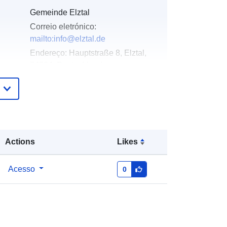
Gemeinde Elztal
Correio eletrónico:
mailto:info@elztal.de
Endereço:
Hauptstraße 8, Elztal,
74834, Deutschland
URL:
http://www.elztal.de
Acrescentado à data.europa.eu:
21
February 2026
Atualizado em data.europa.eu:
04
Actions
Likes
August 2026
Acesso
0
Coordenadas:
[ [ 9.2365591,
49.4264853 ], [ 9.2457901,
49.4264853 ], [ 9.2457901,
49.423175 ], [ 9.2365591,
49.423175 ], [ 9.2365591,