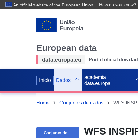
How do you know?
An official website of the European Union
European data
data.europa.eu
Portal oficial dos d
academia
Início
Dados
data.europa
Home
Conjuntos de dados
WFS INSPIR
WFS INSPIR
Conjunto de