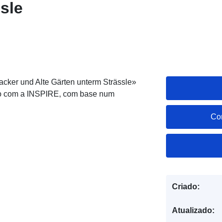
sle
ker und Alte Gärten unterm Strässle»
rdo com a INSPIRE, com base num
Co
Criado:
Atualizado: