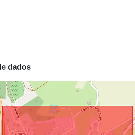
Está em
confomidade
com:
uriRef:
de dados