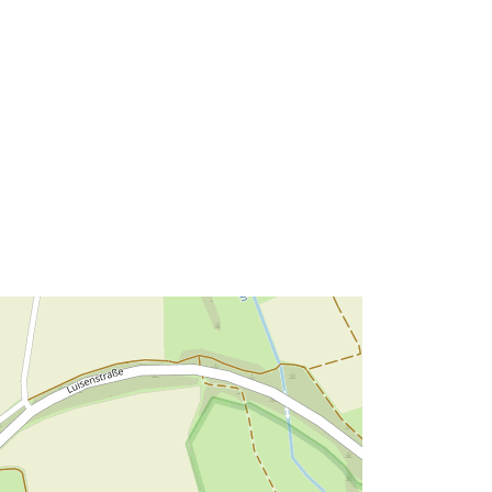
49.4264853 ] ]
Tipo:
Polygon
Recurso:
http://data.europa.eu/eli/reg/2009/97
6
http://data.europa.eu/88u/dataset/57
0d17ab-674d-40ff-9662-
f5c99bbcf3c2