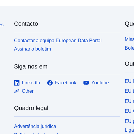
Contacto
Qu
es
Miss
Contactar a equipa European Data Portal
Bole
Assinar o boletim
Out
Siga-nos em
EU 
LinkedIn
Facebook
Youtube
EU 
Other
EU r
Quadro legal
EU 
EU p
Advertência jurídica
Liga