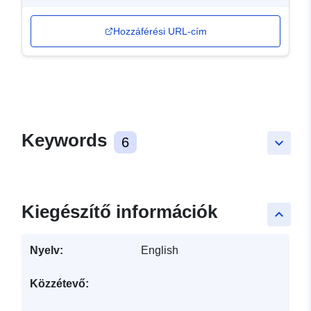
Hozzáférési URL-cím
Keywords
6
keyboard_arrow_down
Kiegészítő információk
keyboard_arrow_up
Nyelv:
English
Közzétevő: