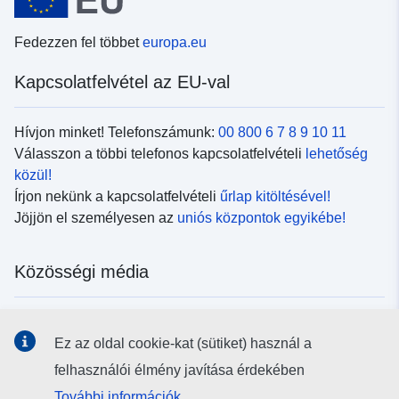
Fedezzen fel többet
europa.eu
Kapcsolatfelvétel az EU-val
Hívjon minket! Telefonszámunk:
00 800 6 7 8 9 10 11
Válasszon a többi telefonos kapcsolatfelvételi
lehetőség
közül!
Írjon nekünk a kapcsolatfelvételi
űrlap kitöltésével!
Jöjjön el személyesen az
uniós központok egyikébe!
Közösségi média
Kövesse az EU
közösségi oldalait!
Ez az oldal cookie-kat (sütiket) használ a
felhasználói élmény javítása érdekében
Uniós intézmények és szervek
További információk