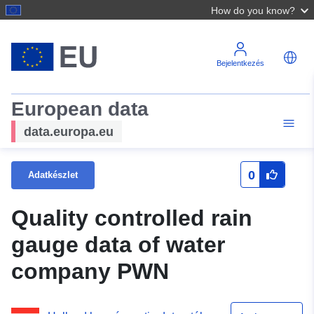
How do you know?
Bejelentkezés
European data
data.europa.eu
0
Adatkészlet
Quality controlled rain
gauge data of water
company PWN