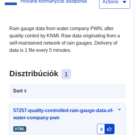
Holland kormányzati adatportál
Actions
Rain gauge data from water company PWN, after
quality control by KNMI. Raw data originating from a
self-maintained network of rain gauges. Delivery of
data is 1 file every 5 minutes.
Disztribúciók
1
Sort
57257-quality-controlled-rain-gauge-data-of-
water-company-pwn
-
HTML
0