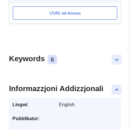
URL tal-Aċċess
Keywords
6
keyboard_arrow_down
Informazzjoni Addizzjonali
keyboard_arrow_up
Lingwi:
English
Pubblikatur: