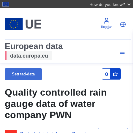
How do you know?
Illoggjar
European data
data.europa.eu
0
Sett tad-data
Quality controlled rain
gauge data of water
company PWN