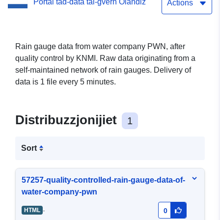
Portal tad-data tal-gvern Olandiż
Actions
Rain gauge data from water company PWN, after
quality control by KNMI. Raw data originating from a
self-maintained network of rain gauges. Delivery of
data is 1 file every 5 minutes.
Distribuzzjonijiet
1
Sort
57257-quality-controlled-rain-gauge-data-of-
water-company-pwn
-
HTML
0