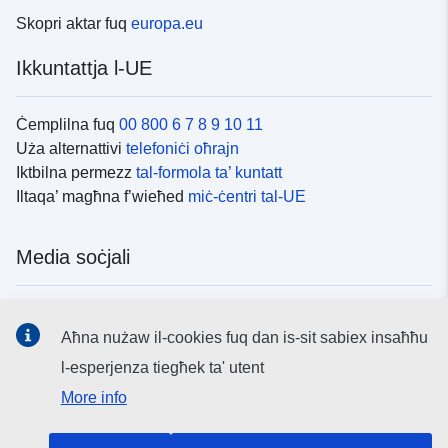
Skopri aktar fuq
europa.eu
Ikkuntattja l-UE
Ċemplilna fuq
00 800 6 7 8 9 10 11
Uża alternattivi
telefoniċi oħrajn
Iktbilna permezz
tal-formola ta’ kuntatt
Iltaqa’ magħna f’wieħed
miċ-ċentri tal-UE
Media soċjali
Fittex mezzi
tal-media soċjali tal-UE
Aħna nużaw il-cookies fuq dan is-sit sabiex insaħħu
l-esperjenza tiegħek ta' utent
L-istituzzjonijiet u l-korpi tal-UE
More info
Fittex l-istituzzjonijiet u l-korpi kollha tal-UE.