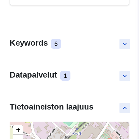
Keywords
6
keyboard_arrow_down
Datapalvelut
1
keyboard_arrow_down
Tietoaineiston laajuus
keyboard_arrow_up
+