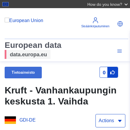
How do you know?
Sisäänkirjautuminen
European data
data.europa.eu
0
Tietoaineisto
Kruft - Vanhankaupungin
keskusta 1. Vaihda
GDI-DE
Actions