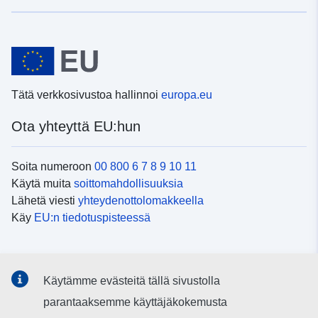
Tätä verkkosivustoa hallinnoi
europa.eu
Ota yhteyttä EU:hun
Soita numeroon
00 800 6 7 8 9 10 11
Käytä muita
soittomahdollisuuksia
Lähetä viesti
yhteydenottolomakkeella
Käy
EU:n tiedotuspisteessä
Sosiaalinen media
Käytämme evästeitä tällä sivustolla
EU
sosiaalisessa mediassa
parantaaksemme käyttäjäkokemusta