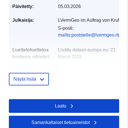
Päivitetty:
05.03.2026
Julkaisija:
LVermGeo im Auftrag von Kruft
S-posti:
mailto:poststelle@lvermgeo.rlp.de
Luetteloluetteloa
Lisätty dataan.europa.eu:
21
koskeva rekisteri:
March 2026
Päivitetty data.europa.eu:
04
August 2026
Näytä lisää
Alueellinen:
Koordinaatit:
[ [ 7.33332,
50.3896 ], [ 7.3419, 50.3896
], [ 7.3419, 50.3821 ], [
Laatu
7.33332, 50.3821 ], [
7.33332, 50.3896 ] ]
Tyyppi:
Polygon
Samankaltaiset tietoaineistot