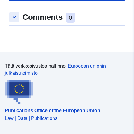
uriRef:
http://data.europa.eu/88u/dataset
Comments
keyboard_arrow_down
48b1-7bb1-2467-1b77b18a32e9
0
Tätä verkkosivustoa hallinnoi
Euroopan unionin
julkaisutoimisto
Publications Office of the European Union
Law | Data | Publications