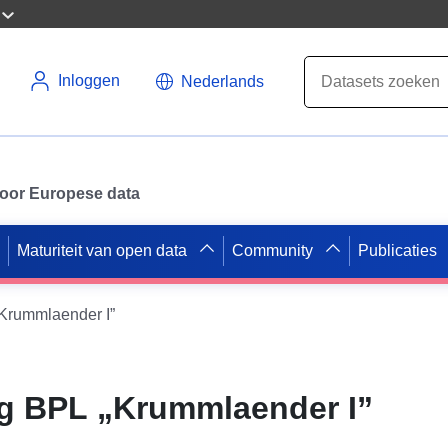
Inloggen
Nederlands
 voor Europese data
Maturiteit van open data
Community
Publicaties
rummlaender I”
 BPL „Krummlaender I”