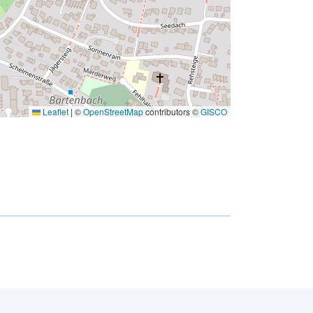
Leaflet
|
©
OpenStreetMap
contributors ©
GISCO