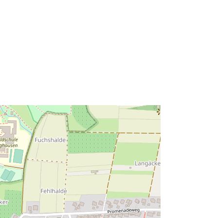
48.7289778 ] ]
Soort:
Polygon
Bron:
http://data.europa.eu/eli/reg/2009/97
6
http://data.europa.eu/88u/dataset/57
2c81c8-bae7-41a3-8058-
c820441ddea0