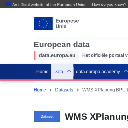
How do you know?
An official website of the European Union
European data
data.europa.eu
Het officiële portaal
Home
Data
data.europa academy
Home
Datasets
WMS XPlanung BPL „K
WMS XPlanung
Dataset