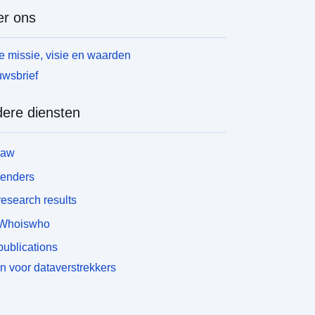
r ons
 missie, visie en waarden
wsbrief
ere diensten
law
tenders
esearch results
Whoiswho
ublications
n voor dataverstrekkers