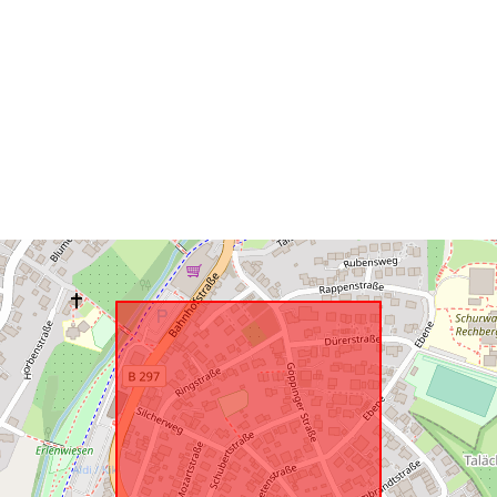
Is conform:
uriRef: