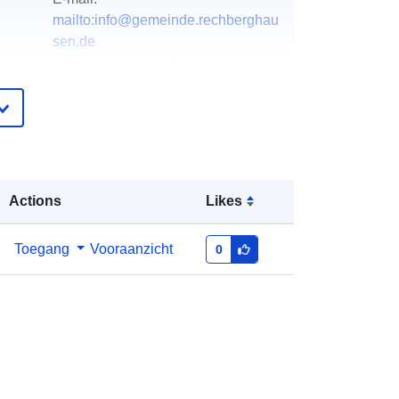
mailto:info@gemeinde.rechberghau
sen.de
Adres:
Amtsgasse 4,
Rechberghausen, 73098,
Deutschland
URL:
http://www.rechberghausen.de
ister
Toegevoegd aan data.europa.eu:
21
Actions
Likes
February 2026
Bijgewerkt op data.europa.eu:
04
August 2026
Toegang
Vooraanzicht
0
Coördinaten:
[ [ 9.6417596,
48.7289778 ], [ 9.6468859,
48.7289778 ], [ 9.6468859,
48.7248939 ], [ 9.6417596,
48.7248939 ], [ 9.6417596,