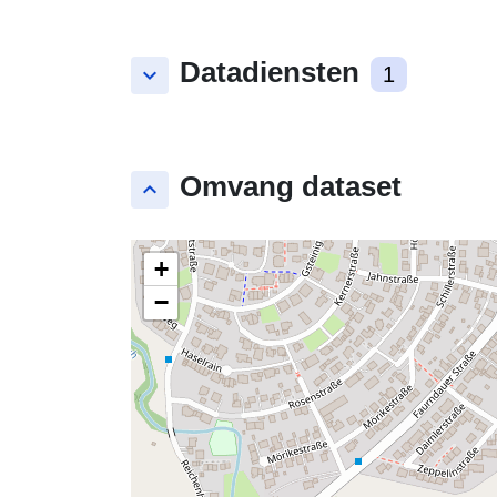
Datadiensten
keyboard_arrow_down
1
Omvang dataset
keyboard_arrow_up
+
−