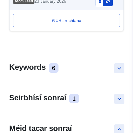
23 January 2026
Atom Feed
0
URL rochtana
Keywords
6
keyboard_arrow_down
Seirbhísí sonraí
1
keyboard_arrow_down
Méid tacar sonraí
keyboard_arrow_up