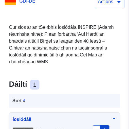
GDI-DE
Actions
Cur síos ar an tSeirbhís Íoslódála INSPIRE (Adamh
réamhshainithe): Plean forbartha ‘Auf Hardt’ an
bhardais áitiúil Birgel sa leagan den 4ú leasú –
Gintear an nasc/na naisc chun na tacair sonraí a
íoslódáil go dinimiciúil ó ghlaonna Get Map ar
chomhéadan WMS
Dáiltí
1
Sort
íoslódáil