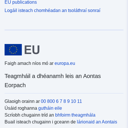
EU publications
Logáil isteach chomhéadan an tsoláthraí sonraí
Faigh amach níos mó ar
europa.eu
Teagmháil a dhéanamh leis an Aontas
Eorpach
Glaoigh orainn ar
00 800 6 7 8 9 10 11
Úsáid roghanna
gutháin eile
Scríobh chugainn tríd an
bhfoirm theagmhála
Buail isteach chugainn i gceann de
lárionaid an Aontais