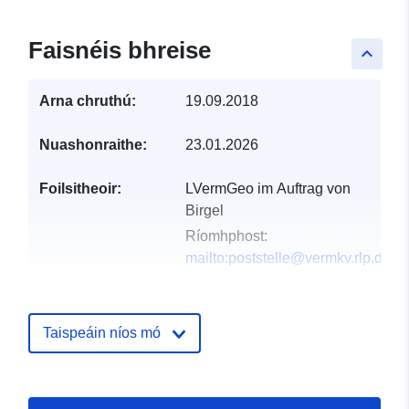
Faisnéis bhreise
keyboard_arrow_up
Arna chruthú:
19.09.2018
Nuashonraithe:
23.01.2026
Foilsitheoir:
LVermGeo im Auftrag von
Birgel
Ríomhphost:
mailto:poststelle@vermkv.rlp.de
Taifead Catalóige:
Curtha le data.europa.eu:
21
February 2026
Taispeáin níos mó
Nuashonraithe ar data.europa.eu:
04 August 2026