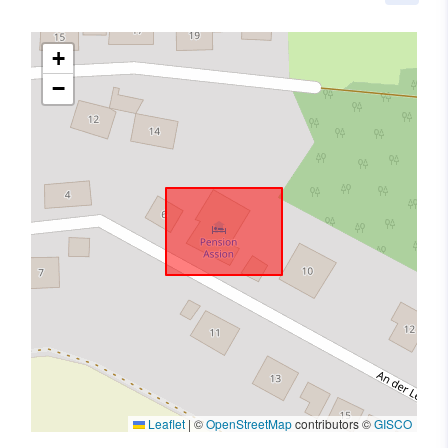
+
−
Leaflet
|
©
OpenStreetMap
contributors ©
GISCO