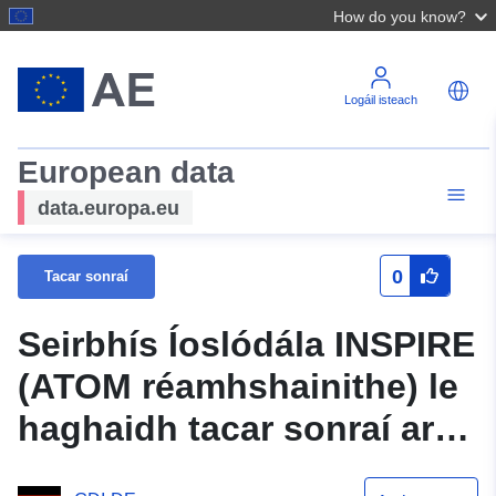
How do you know?
Logáil isteach
European data
data.europa.eu
0
Tacar sonraí
Seirbhís Íoslódála INSPIRE
(ATOM réamhshainithe) le
haghaidh tacar sonraí ar
Hardt 1.Change 4.Change