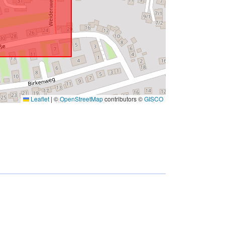
Leaflet
|
©
OpenStreetMap
contributors ©
GISCO