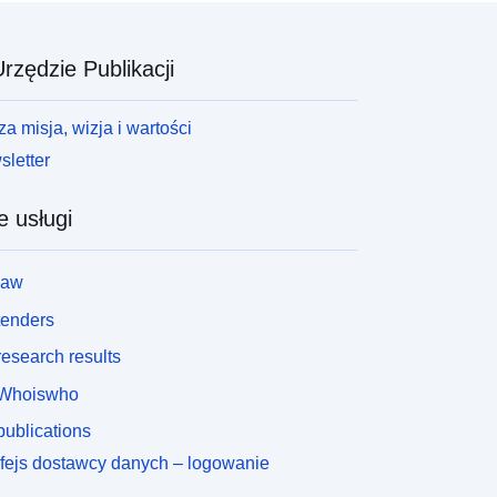
rzędzie Publikacji
a misja, wizja i wartości
letter
e usługi
law
tenders
esearch results
Whoiswho
ublications
rfejs dostawcy danych – logowanie