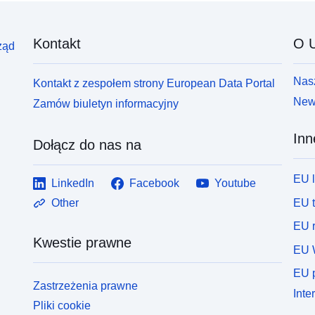
Kontakt
O U
ząd
Nasz
Kontakt z zespołem strony European Data Portal
News
Zamów biuletyn informacyjny
Inn
Dołącz do nas na
EU 
LinkedIn
Facebook
Youtube
EU 
Other
EU r
Kwestie prawne
EU 
EU p
Zastrzeżenia prawne
Inte
Pliki cookie