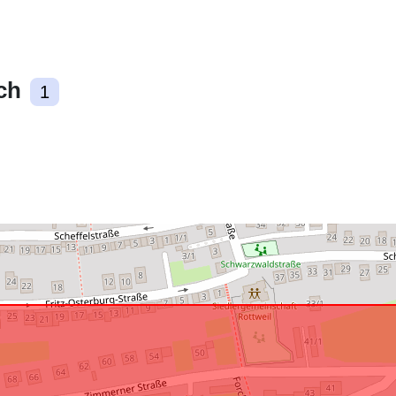
uriRef:
ch
1