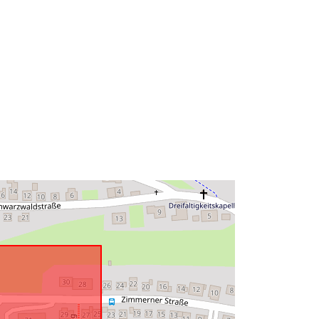
Typ:
Polygon
http://data.europa.eu/88u/dataset/57
437316-2739-4be2-a405-
a1f0fc531fb5