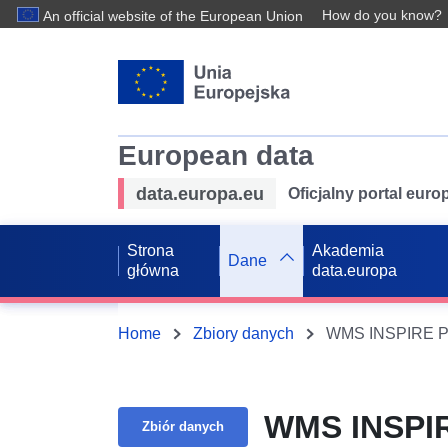
How do you know?
An official website of the European Union
European data
data.europa.eu
Oficjalny portal eur
Strona
Akademia
Dane
główna
data.europa
Home
Zbiory danych
WMS INSPIRE PL
WMS INSPIR
Zbiór danych