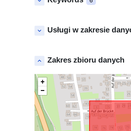
keyboard_arrow_down
6
Usługi w zakresie dany
keyboard_arrow_down
Zakres zbioru danych
keyboard_arrow_up
+
−