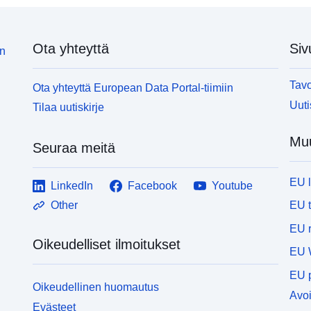
Ota yhteyttä
Siv
in
Tavo
Ota yhteyttä European Data Portal-tiimiin
Uuti
Tilaa uutiskirje
Muu
Seuraa meitä
EU 
LinkedIn
Facebook
Youtube
EU 
Other
EU r
Oikeudelliset ilmoitukset
EU 
EU p
Oikeudellinen huomautus
Avoi
Evästeet