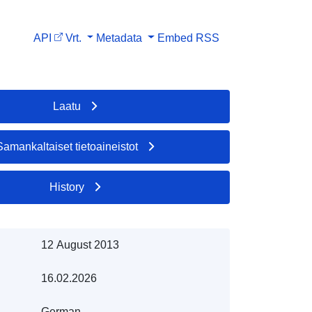
API
Vrt.
Metadata
Embed
RSS
Laatu
Samankaltaiset tietoaineistot
History
12 August 2013
16.02.2026
German