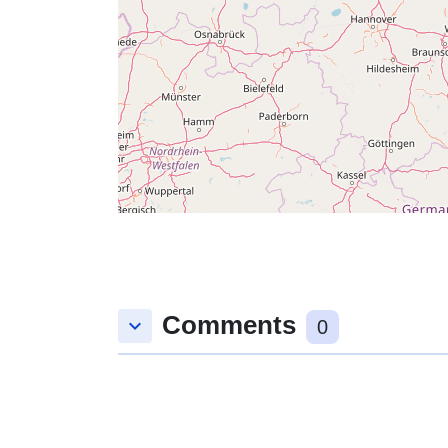
Comments
keyboard_arrow_down
0