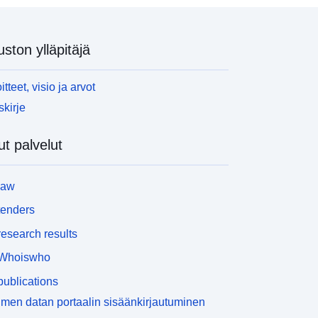
uston ylläpitäjä
itteet, visio ja arvot
skirje
t palvelut
law
tenders
esearch results
Whoiswho
ublications
men datan portaalin sisäänkirjautuminen