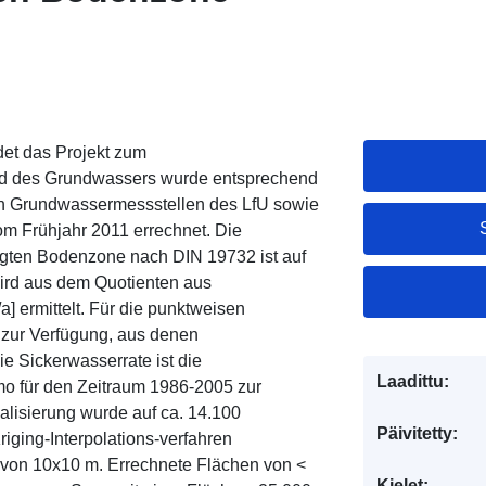
et das Projekt zum
nd des Grundwassers wurde entsprechend
en Grundwassermessstellen des LfU sowie
om Frühjahr 2011 errechnet. Die
tigten Bodenzone nach DIN 19732 ist auf
rd aus dem Quotienten aus
 ermittelt. Für die punktweisen
zur Verfügung, aus denen
e Sickerwasserrate ist die
Laadittu:
 für den Zeitraum 1986-2005 zur
isierung wurde auf ca. 14.100
Päivitetty:
iging-Interpolations-verfahren
r von 10x10 m. Errechnete Flächen von <
Kielet: