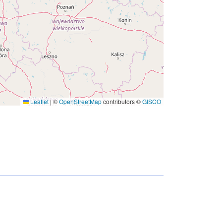
Tietoaineistolinkki:
http://inspire.ec.europa.eu/metadata-
codelist/ResourceType/dataset
Leaflet
|
©
OpenStreetMap
contributors ©
GISCO