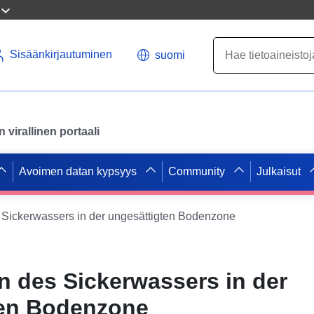
Sisäänkirjautuminen
suomi
virallinen portaali
Avoimen datan kypsyys
Community
Julkaisut
 Sickerwassers in der ungesättigten Bodenzone
en des Sickerwassers in der
ten Bodenzone