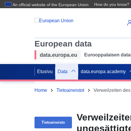
How do you know?
An official website of the European Union
European data
data.europa.eu
Eurooppalaisen datan 
Etusivu
Data
data.europa academy
Home
Tietoaineistot
Verweilzeiten des
Verweilzeit
Tietoaineisto
ungesättig