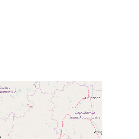
2026
Koordinaatit:
[ [ 11.2657, 53.5587 ], [
14.7657, 53.5587 ], [ 14.7657,
51.3592 ], [ 11.2657, 51.3592 ], [
11.2657, 53.5587 ] ]
Tyyppi:
Polygon
5752D134-5B72-40D7-916D-
5C769E18A4D9
http://data.europa.eu/88u/dataset/57
52d134-5b72-40d7-916d-
5c769e18a4d9
other
: