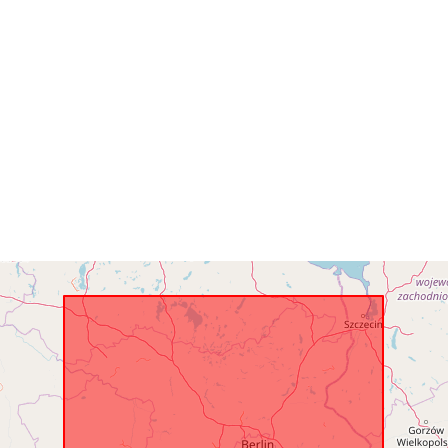
Alueellinen:
Tunnisteet:
uriRef:
Kertymän
jaksottaisuus