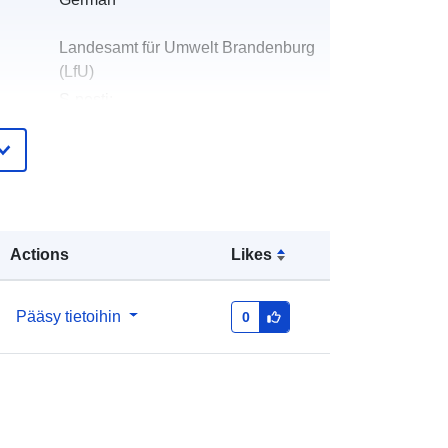
Landesamt für Umwelt Brandenburg
(LfU)
S-posti:
angela.hermsdorf@lfu.brandenburg.
de
t:
Landesamt für Umwelt (LfU)
S-posti:
mailto:angela.hermsdorf@lfu.brande
Actions
Likes
nburg.de
URL-osoite:
Pääsy tietoihin
0
https://lfu.brandenburg.de
eloa
Lisätty dataan.europa.eu:
22 July
teri:
2023
Päivitetty data.europa.eu:
13 July