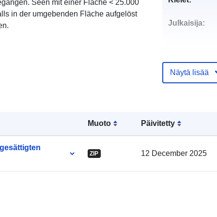
egangen. Seen mit einer Fläche < 25.000
alls in der umgebenden Fläche aufgelöst
Julkaisija:
en.
Näytä lisää
Yhteyspistee
Muoto
Päivitetty
gesättigten
12 December 2025
ZIP
Luetteloluett
koskeva rekis