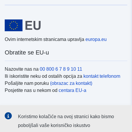
Ovim internetskim stranicama upravlja
europa.eu
Obratite se EU-u
Nazovite nas na
00 800 6 7 8 9 10 11
Ili iskoristite neku od ostalih opcija za
kontakt telefonom
Pošaljite nam poruku
(obrazac za kontakt)
Posjetite nas u nekom od
centara EU-a
Društvene mreže
Koristimo kolačiće na ovoj stranici kako bismo
Potražite kanale EU-a na
društvenim mrežama
poboljšali vaše korisničko iskustvo