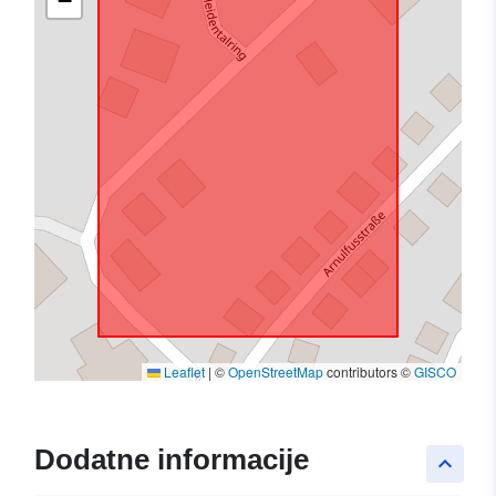
−
Leaflet
|
©
OpenStreetMap
contributors ©
GISCO
Dodatne informacije
keyboard_arrow_up