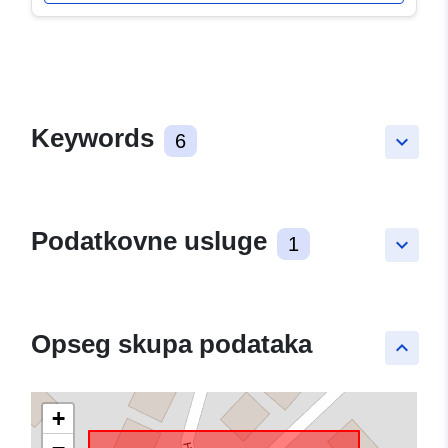
Keywords
6
keyboard_arrow_down
Podatkovne usluge
1
keyboard_arrow_down
Opseg skupa podataka
keyboard_arrow_up
+