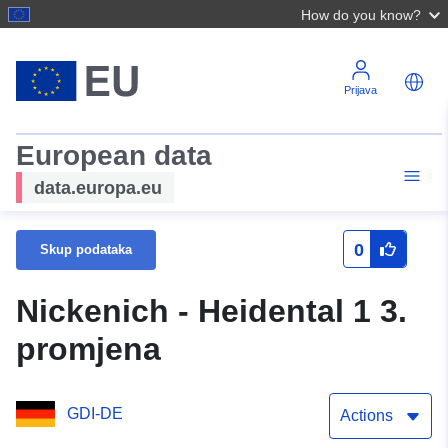
How do you know?
Prijava
European data
data.europa.eu
0
Skup podataka
Nickenich - Heidental 1 3.
promjena
GDI-DE
Actions