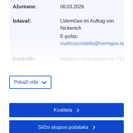
Ažurirano:
06.03.2026
Izdavač:
LVermGeo im Auftrag von
Nickenich
E-pošta:
mailto:poststelle@lvermgeo.rlp.de
Kataloški
Dodano u data.europa.eu:
21 Febr
registar:
2026
Ažurirano na temelju podataka.eu
04 August 2026
Prikaži više
Prostorno:
Koordinate:
[ [ 7.32574,
50.4162 ], [ 7.32719,
Kvaliteta
50.4162 ], [ 7.32719,
50.4151 ], [ 7.32574,
50.4151 ], [ 7.32574,
Slični skupovi podataka
50.4162 ] ]