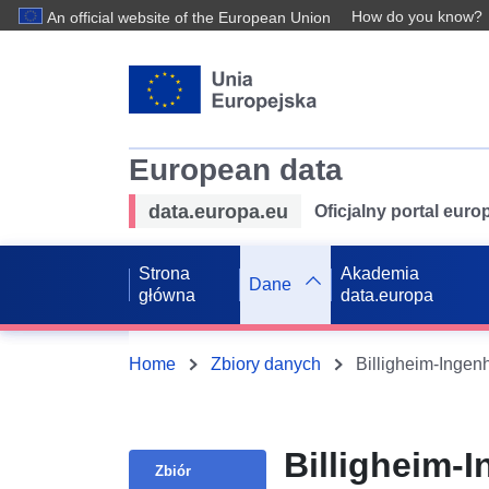
How do you know?
An official website of the European Union
European data
data.europa.eu
Oficjalny portal eur
Strona
Akademia
Dane
główna
data.europa
Home
Zbiory danych
Billigheim-Ingen
Billigheim-
Zbiór