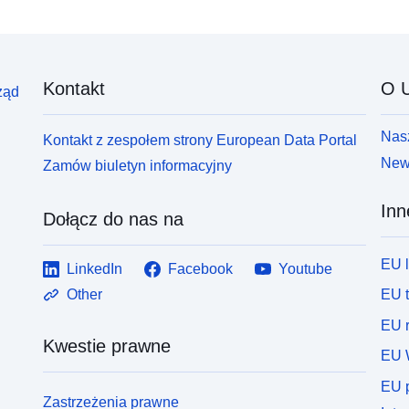
Kontakt
O U
ząd
Nasz
Kontakt z zespołem strony European Data Portal
News
Zamów biuletyn informacyjny
Inn
Dołącz do nas na
EU 
LinkedIn
Facebook
Youtube
EU 
Other
EU r
Kwestie prawne
EU 
EU p
Zastrzeżenia prawne