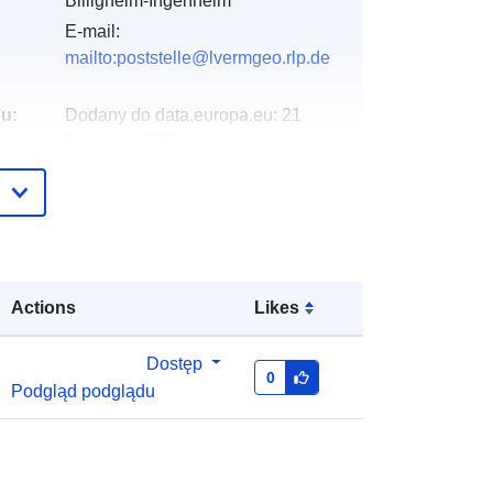
Billigheim-Ingenheim
E-mail:
mailto:poststelle@lvermgeo.rlp.de
gu:
Dodany do data.europa.eu:
21
February 2026
Zaktualizowano dane.europa.eu:
04
August 2026
:
Współrzędne:
[ [ 8.10378, 49.1381 ],
[ 8.10821, 49.1381 ], [ 8.10821,
Actions
Likes
49.1362 ], [ 8.10378, 49.1362 ], [
8.10378, 49.1381 ] ]
Dostęp
Typ:
Polygon
0
Podgląd podglądu
http://data.europa.eu/88u/dataset/57
960fc3-2b37-2281-2ba6-
df89d464b668