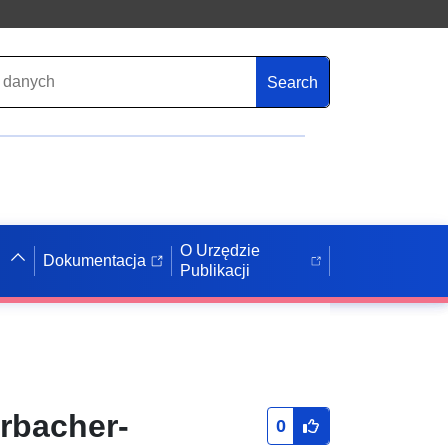
Search
O Urzędzie
Dokumentacja
Publikacji
hrbacher-
0