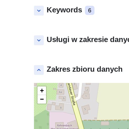
Keywords
keyboard_arrow_down
6
Usługi w zakresie dany
keyboard_arrow_down
Zakres zbioru danych
keyboard_arrow_up
+
−