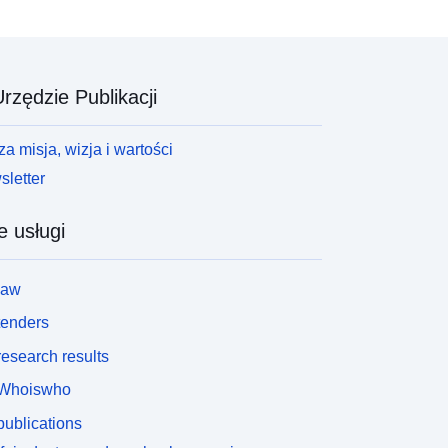
rzędzie Publikacji
a misja, wizja i wartości
letter
e usługi
law
tenders
esearch results
Whoiswho
ublications