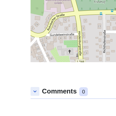
Comments
keyboard_arrow_down
0