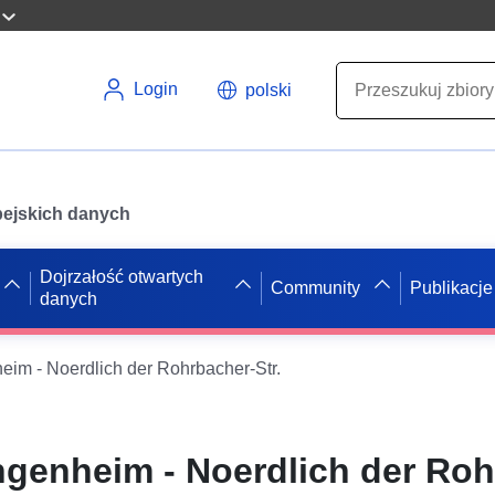
Login
polski
opejskich danych
Dojrzałość otwartych
Community
Publikacje
danych
heim - Noerdlich der Rohrbacher-Str.
Ingenheim - Noerdlich der Ro