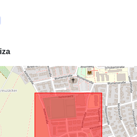
Ustreza:
uriRef:
iza