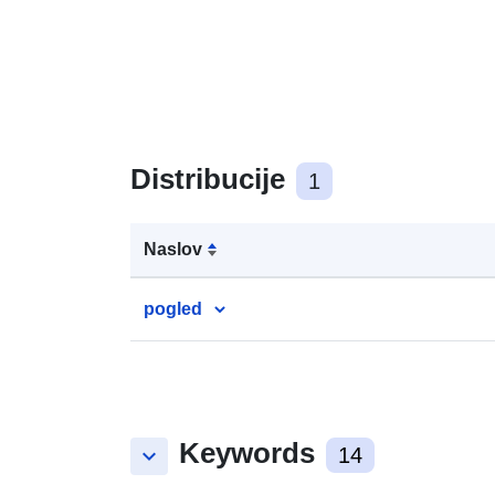
Distribucije
1
Naslov
pogled
Keywords
keyboard_arrow_down
14