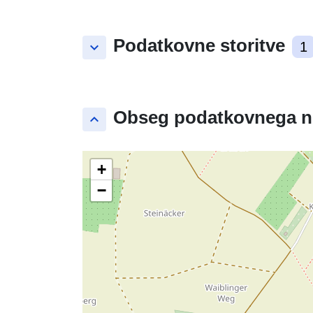
Podatkovne storitve
keyboard_arrow_down
1
Obseg podatkovnega n
keyboard_arrow_up
+
−