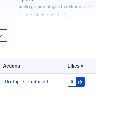
mailto:gemeinde@schwaikheim.de
Naslov:
Marktplatz 2 - 4,
Schwaikheim, 71409, Deutschland
Katalog:
http://www.schwaikheim.de
pis:
Dodano v data.europa.eu:
21 February
2026
Posodobljeno na spletišču Data.europa.eu:
Actions
Likes
04 August 2026
Dostop
Predogled
0
Usklajuje:
[ [ 9.3451205,
48.8708129 ], [ 9.349817,
48.8708129 ], [ 9.349817,
48.8676446 ], [ 9.3451205,
48.8676446 ], [ 9.3451205,
48.8708129 ] ]
Tip:
Polygon