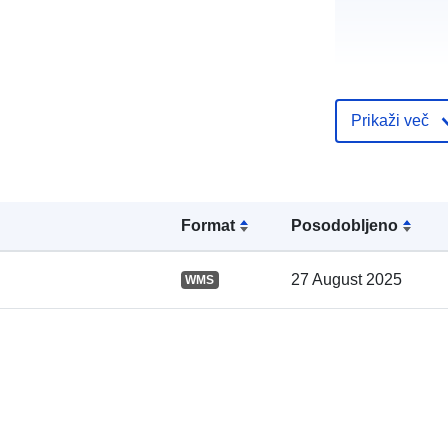
Prikaži več
Katalogski za
Format
Posodobljeno
27 August 2025
WMS
Prostorski: