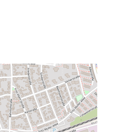
Vir:
http://data.europa.eu/eli/reg/2009/97
6
http://data.europa.eu/88u/dataset/57
a339bf-9df3-4c4c-8051-
e86cc5807506