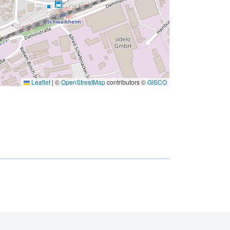
Leaflet
|
©
OpenStreetMap
contributors ©
GISCO