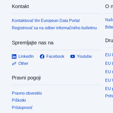
Kontakt
O 
Naše
Kontaktovať tím European Data Portal
Bilt
Registrovať sa na odber informačného bulletinu
Dru
Spremljajte nas na
EU 
LinkedIn
Facebook
Youtube
EU 
Other
EU r
Pravni pogoji
EU 
EU p
Pravno obvestilo
Prih
Piškotki
Prístupnosť