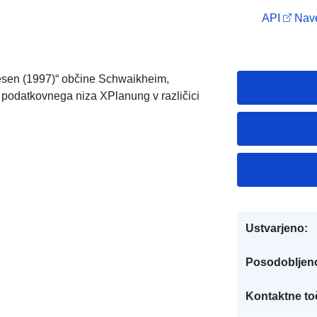
API
Nave
esen (1997)“ občine Schwaikheim,
 podatkovnega niza XPlanung v različici
Ustvarjeno:
Posodobljen
Kontaktne to