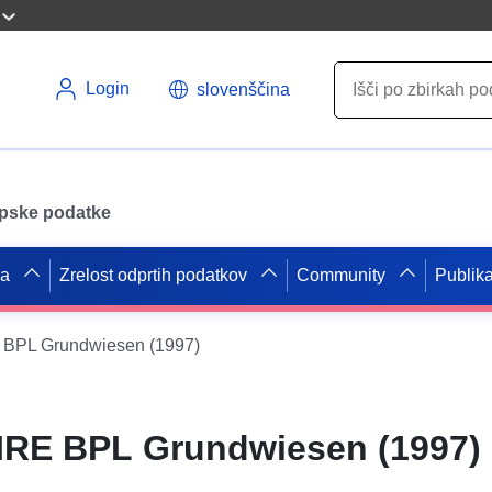
Login
slovenščina
opske podatke
pa
Zrelost odprtih podatkov
Community
Publika
BPL Grundwiesen (1997)
RE BPL Grundwiesen (1997)