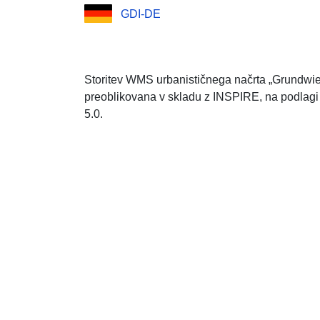
GDI-DE
Storitev WMS urbanističnega načrta „Grundwi
preoblikovana v skladu z INSPIRE, na podlagi
5.0.