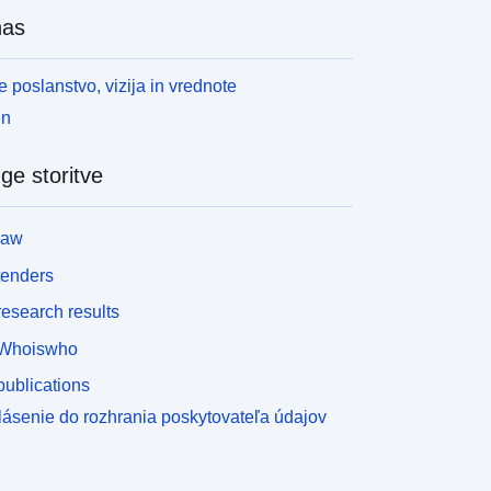
nas
 poslanstvo, vizija in vrednote
en
ge storitve
law
tenders
esearch results
Whoiswho
ublications
lásenie do rozhrania poskytovateľa údajov