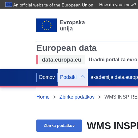
How do you know?
An official website of the European Union
European data
data.europa.eu
Uradni portal za evr
Domov
Podatki
akademija data.euro
Home
Zbirke podatkov
WMS INSPIRE 
WMS INSPI
Zbirka podatkov