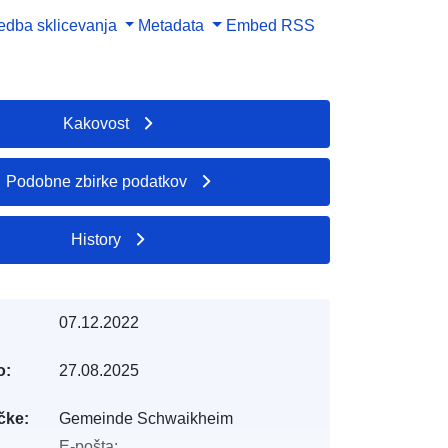
dba sklicevanja
Metadata
Embed
RSS
Kakovost
Podobne zbirke podatkov
History
07.12.2022
o:
27.08.2025
čke:
Gemeinde Schwaikheim
E-pošta: