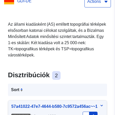
GDI-DE
Actions
Az állami kiadásként (AS) említett topográfiai térképek
elsősorban katonai célokat szolgáltak, és a Bizalmas
Minősített Adatok minősítési szintet tartalmazták. Egy
1-es skálán: Két kiadása volt a 25 000-nek:
TK=topografikus térképek és TSP=topografikus
várostérképek.
Disztribúciók
2
Sort
57a41022-47e7-4644-b580-7c9572a456ac~~1