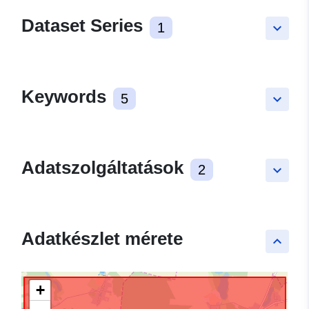
Dataset Series
1
keyboard_arrow_down
Keywords
5
keyboard_arrow_down
Adatszolgáltatások
2
keyboard_arrow_down
Adatkészlet mérete
keyboard_arrow_up
+