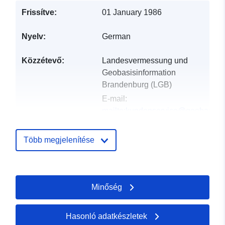
Frissítve:
01 January 1986
Nyelv:
German
Közzétevő:
Landesvermessung und
Geobasisinformation
Brandenburg (LGB)
E-mail:
mailto:kundenservice@geobasis-
bb.de
Több megjelenítése
Katalógus-
Hozzáadva a data.europa.eu-hoz:
nyilvántartás:
20 January 2026
Frissítve: data.europa.eu:
04
Minőség
August 2026
Térbeli:
Koordináták:
[ [ 14.24, 52.49
Hasonló adatkészletek