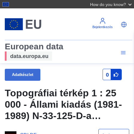
How do you know?
Bejelentkezés
European data
data.europa.eu
0
Adatkészlet
Topográfiai térkép 1 : 25
000 - Állami kiadás (1981-
1989) N-33-125-D-a
Falkenhagen