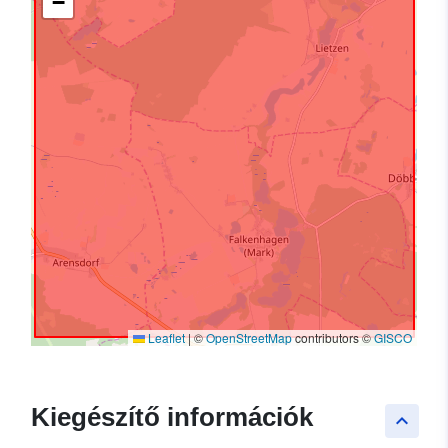
−
Leaflet
|
©
OpenStreetMap
contributors ©
GISCO
Kiegészítő információk
keyboard_arrow_up